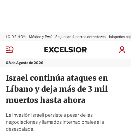
LO DE HOY:
México y Perú
Se jubilan 4 perros detectores
Jalapeños baj
E
x
M
I
c
e
n
n
e
i
08 de Agosto de 2026
ú
l
c
s
i
Israel continúa ataques en
i
a
o
r
Líbano y deja más de 3 mil
r
S
e
muertos hasta ahora
s
i
ó
La invasión israelí persiste a pesar de las
n
negociaciones y llamados internacionales a la
desescalada.