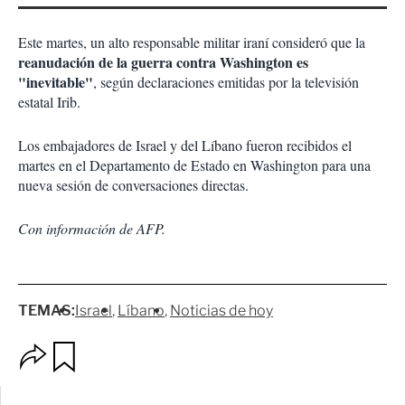
Este martes, un alto responsable militar iraní consideró que la
reanudación de la guerra contra Washington es
"inevitable"
, según declaraciones emitidas por la televisión
estatal Irib.
Los embajadores de Israel y del Líbano fueron recibidos el
martes en el Departamento de Estado en Washington para una
nueva sesión de conversaciones directas.
Con información de AFP.
TEMAS:
Israel
Líbano
Noticias de hoy
O
G
p
u
c
a