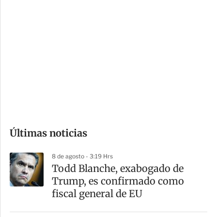
i
r
o
d
n
a
e
r
s
d
e
c
o
Últimas noticias
m
p
8 de agosto - 3:19 Hrs
a
Todd Blanche, exabogado de
r
Trump, es confirmado como
t
fiscal general de EU
i
r