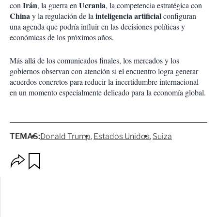
Irán
Ucrania
con
, la guerra en
, la competencia estratégica con
China
inteligencia artificial
y la regulación de la
configuran
una agenda que podría influir en las decisiones políticas y
económicas de los próximos años.
Más allá de los comunicados finales, los mercados y los
gobiernos observan con atención si el encuentro logra generar
acuerdos concretos para reducir la incertidumbre internacional
en un momento especialmente delicado para la economía global.
TEMAS:
Donald Trump
Estados Unidos
Suiza
O
G
p
u
c
a
i
r
o
d