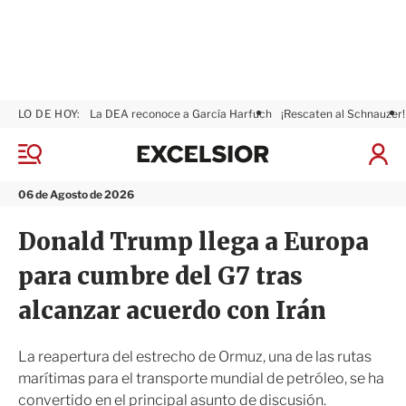
LO DE HOY:
La DEA reconoce a García Harfuch
¡Rescaten al Schnauzer!
E
x
M
I
c
e
n
n
e
i
06 de Agosto de 2026
ú
l
c
s
i
Donald Trump llega a Europa
i
a
o
r
para cumbre del G7 tras
r
S
e
alcanzar acuerdo con Irán
s
i
ó
La reapertura del estrecho de Ormuz, una de las rutas
n
marítimas para el transporte mundial de petróleo, se ha
convertido en el principal asunto de discusión.