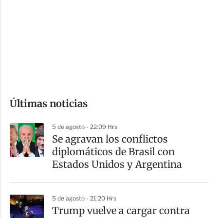
n
a
e
r
s
d
e
c
o
Últimas noticias
m
p
5 de agosto - 22:09 Hrs
a
Se agravan los conflictos
r
diplomáticos de Brasil con
t
Estados Unidos y Argentina
i
r
5 de agosto - 21:20 Hrs
Trump vuelve a cargar contra