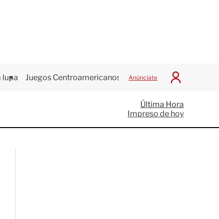
 lupa
Juegos Centroamericanos
Anúnciate
I
n
i
Última Hora
c
Impreso de hoy
i
a
r
S
e
s
i
ó
n