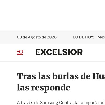
08 de Agosto de 2026
LO DE HOY:
Méxi
E
x
M
c
e
e
n
l
ú
s
Tras las burlas de H
i
o
las responde
r
A través de Samsung Central, la compañía publ