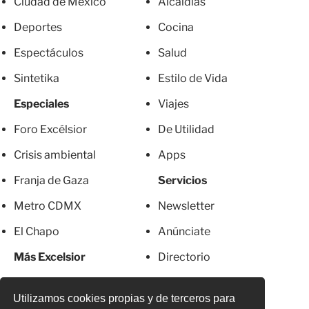
Ciudad de México
Alcaldías
Deportes
Cocina
Espectáculos
Salud
Sintetika
Estilo de Vida
Especiales
Viajes
Foro Excélsior
De Utilidad
Crisis ambiental
Apps
Franja de Gaza
Servicios
Metro CDMX
Newsletter
El Chapo
Anúnciate
Más Excelsior
Directorio
Mujeres
Suscripciones
Utilizamos cookies propias y de terceros para