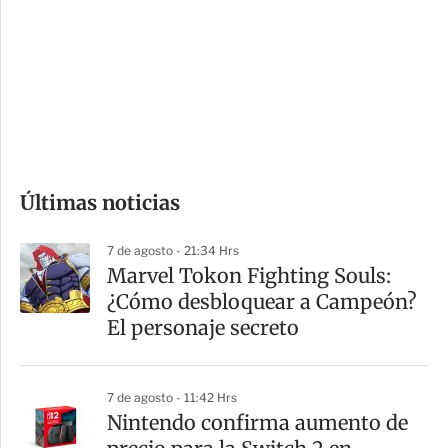
n
a
e
r
s
d
e
c
o
Últimas noticias
m
p
7 de agosto - 21:34 Hrs
a
Marvel Tokon Fighting Souls:
r
¿Cómo desbloquear a Campeón?
t
El personaje secreto
i
r
7 de agosto - 11:42 Hrs
Nintendo confirma aumento de