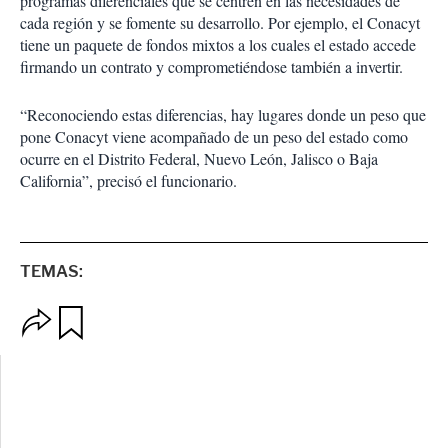
programas diferenciales que se centren en las necesidades de
cada región y se fomente su desarrollo. Por ejemplo, el Conacyt
tiene un paquete de fondos mixtos a los cuales el estado accede
firmando un contrato y comprometiéndose también a invertir.
“Reconociendo estas diferencias, hay lugares donde un peso que
pone Conacyt viene acompañado de un peso del estado como
ocurre en el Distrito Federal, Nuevo León, Jalisco o Baja
California”, precisó el funcionario.
TEMAS:
O
G
p
u
c
a
i
r
o
d