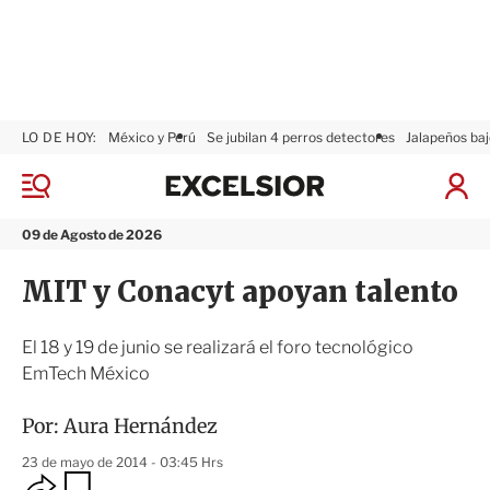
LO DE HOY:
México y Perú
Se jubilan 4 perros detectores
Jalapeños baj
E
x
M
I
c
e
n
n
e
i
09 de Agosto de 2026
ú
l
c
s
i
MIT y Conacyt apoyan talento
i
a
o
r
r
S
El 18 y 19 de junio se realizará el foro tecnológico
e
EmTech México
s
i
ó
Por:
Aura Hernández
n
23 de mayo de 2014 - 03:45 Hrs
O
G