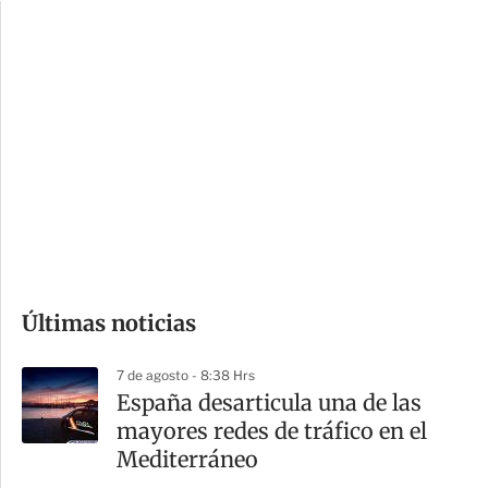
c
a
i
r
o
d
n
a
e
r
s
d
e
c
o
Últimas noticias
m
p
7 de agosto - 8:38 Hrs
a
España desarticula una de las
r
mayores redes de tráfico en el
t
Mediterráneo
i