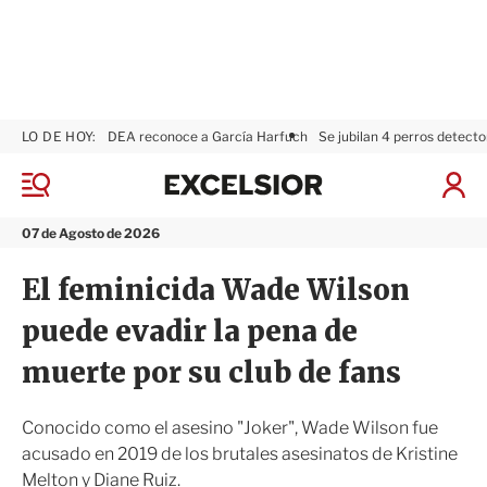
LO DE HOY:
DEA reconoce a García Harfuch
Se jubilan 4 perros detecto
E
x
M
I
c
e
n
n
e
i
07 de Agosto de 2026
ú
l
c
s
i
El feminicida Wade Wilson
i
a
o
r
puede evadir la pena de
r
S
e
muerte por su club de fans
s
i
ó
Conocido como el asesino "Joker", Wade Wilson fue
n
acusado en 2019 de los brutales asesinatos de Kristine
Melton y Diane Ruiz.