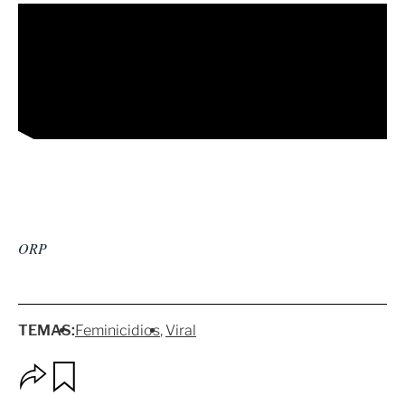
ORP
TEMAS:
Feminicidios
Viral
O
G
p
u