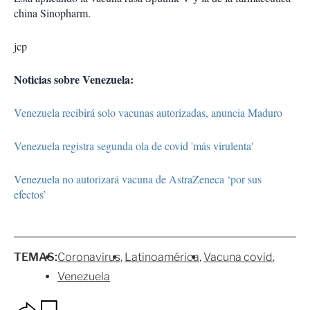
china Sinopharm.
jcp
Noticias sobre Venezuela:
Venezuela recibirá solo vacunas autorizadas, anuncia Maduro
Venezuela registra segunda ola de covid 'más virulenta'
Venezuela no autorizará vacuna de AstraZeneca ‘por sus
efectos’
TEMAS:
Coronavirus
Latinoamérica
Vacuna covid
Venezuela
O
G