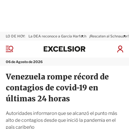
LO DE HOY:
La DEA reconoce a García Harfuch
¡Rescaten al Schnauzer!
E
x
M
I
c
e
n
n
e
i
06 de Agosto de 2026
ú
l
c
s
i
Venezuela rompe récord de
i
a
o
r
contagios de covid-19 en
r
S
e
últimas 24 horas
s
i
ó
Autoridades informaron que se alcanzó el punto más
n
alto de contagios desde que inició la pandemia en el
país caribeño