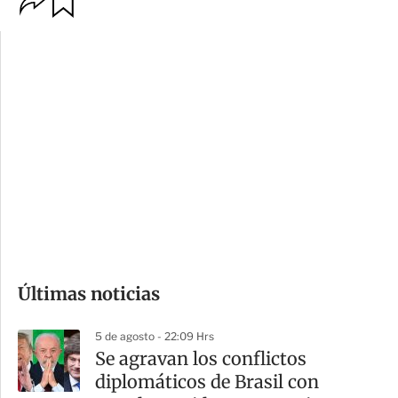
p
u
c
a
i
r
o
d
n
a
e
r
s
d
e
c
o
Últimas noticias
m
p
5 de agosto - 22:09 Hrs
a
Se agravan los conflictos
r
diplomáticos de Brasil con
t