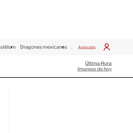
stélum
Dragones mexicanos
Juegos Centroamericanos
Anúnciate
I
n
i
Última Hora
c
Impreso de hoy
i
a
r
S
e
s
i
ó
n