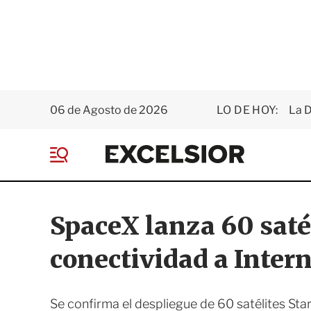
06 de Agosto de 2026
LO DE HOY:
La D
E
x
M
c
e
e
n
l
ú
s
SpaceX lanza 60 satél
i
o
conectividad a Inter
r
Se confirma el despliegue de 60 satélites St