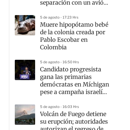
separación con un avión
comercial
5 de agosto - 17:23 Hrs
Muere hipopótamo bebé
de la colonia creada por
Pablo Escobar en
Colombia
5 de agosto - 16:50 Hrs
Candidato progresista
gana las primarias
demócratas en Míchigan
pese a campaña israelí
en su contra
5 de agosto - 16:03 Hrs
Volcán de Fuego detiene
su erupción; autoridades
autorizan el regreso de