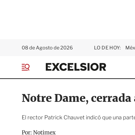
08 de Agosto de 2026
LO DE HOY:
Méxi
E
x
M
c
e
e
n
l
ú
s
Notre Dame, cerrada 
i
o
r
El rector Patrick Chauvet indicó que una part
Por:
Notimex