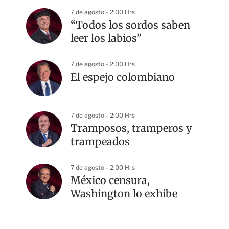
7 de agosto - 2:00 Hrs
“Todos los sordos saben
leer los labios”
7 de agosto - 2:00 Hrs
El espejo colombiano
7 de agosto - 2:00 Hrs
Tramposos, tramperos y
trampeados
7 de agosto - 2:00 Hrs
México censura,
Washington lo exhibe
G