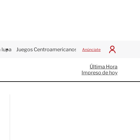
 lupa
Juegos Centroamericanos
Anúnciate
I
n
i
Última Hora
c
Impreso de hoy
i
a
r
S
e
s
i
ó
n
G