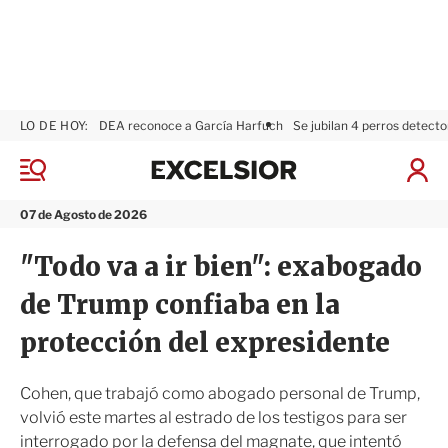
LO DE HOY:
DEA reconoce a García Harfuch
Se jubilan 4 perros detecto
E
x
M
I
c
e
n
n
e
i
07 de Agosto de 2026
ú
l
c
s
i
"Todo va a ir bien": exabogado
i
a
o
r
de Trump confiaba en la
r
S
e
protección del expresidente
s
i
ó
Cohen, que trabajó como abogado personal de Trump,
n
volvió este martes al estrado de los testigos para ser
interrogado por la defensa del magnate, que intentó