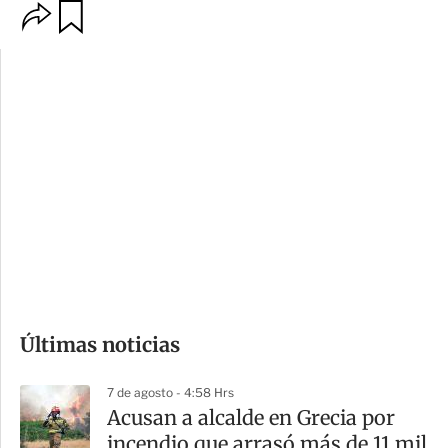
O
G
p
u
c
a
i
r
o
d
n
a
e
r
s
d
e
c
o
Últimas noticias
m
p
7 de agosto - 4:58 Hrs
a
Acusan a alcalde en Grecia por
r
incendio que arrasó más de 11 mil