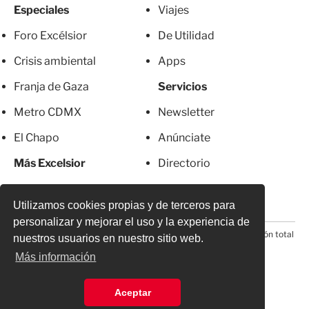
Especiales
Viajes
Foro Excélsior
De Utilidad
Crisis ambiental
Apps
Franja de Gaza
Servicios
Metro CDMX
Newsletter
El Chapo
Anúnciate
Más Excelsior
Directorio
Mujeres
Suscripciones
Utilizamos cookies propias y de terceros para
personalizar y mejorar el uso y la experiencia de
© 2026 Todos los derechos reservados. Prohibida la reproducción total
nuestros usuarios en nuestro sitio web.
o parcial, incluyendo cualquier medio electrónico*
Más información
Aceptar