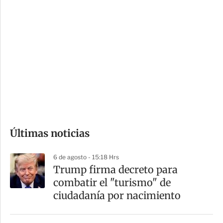
i
r
o
d
n
a
e
r
s
d
e
c
o
Últimas noticias
m
p
6 de agosto - 15:18 Hrs
a
Trump firma decreto para
r
combatir el "turismo" de
t
ciudadanía por nacimiento
i
r