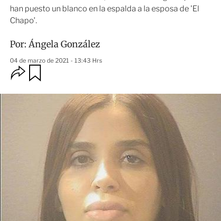
han puesto un blanco en la espalda a la esposa de 'El
Chapo'.
Por:
Ángela González
04 de marzo de 2021 - 13:43 Hrs
O
G
u
p
a
c
r
i
d
o
a
n
r
e
s
d
e
c
o
m
p
a
r
t