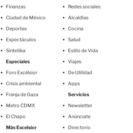
Finanzas
Redes sociales
Ciudad de México
Alcaldías
Deportes
Cocina
Espectáculos
Salud
Sintetika
Estilo de Vida
Especiales
Viajes
Foro Excélsior
De Utilidad
Crisis ambiental
Apps
Franja de Gaza
Servicios
Metro CDMX
Newsletter
El Chapo
Anúnciate
Más Excelsior
Directorio