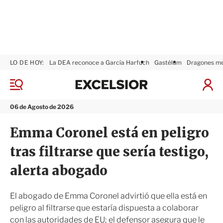
LO DE HOY:
La DEA reconoce a García Harfuch
Gastélum
Dragones m
E
x
M
I
c
e
n
n
e
i
06 de Agosto de 2026
ú
l
c
s
i
Emma Coronel está en peligro
i
a
o
r
tras filtrarse que sería testigo,
r
S
e
alerta abogado
s
i
ó
El abogado de Emma Coronel advirtió que ella está en
n
peligro al filtrarse que estaría dispuesta a colaborar
con las autoridades de EU; el defensor asegura que le