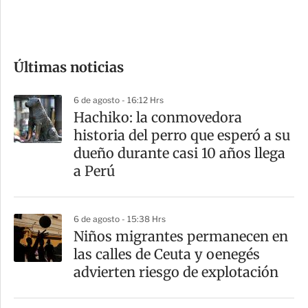
e
c
o
Últimas noticias
m
p
6 de agosto - 16:12 Hrs
a
Hachiko: la conmovedora
r
historia del perro que esperó a su
t
dueño durante casi 10 años llega
i
a Perú
r
6 de agosto - 15:38 Hrs
Niños migrantes permanecen en
las calles de Ceuta y oenegés
advierten riesgo de explotación