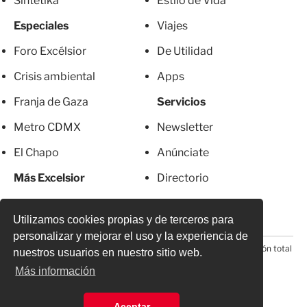
Sintetika
Estilo de Vida
Especiales
Viajes
Foro Excélsior
De Utilidad
Crisis ambiental
Apps
Franja de Gaza
Servicios
Metro CDMX
Newsletter
El Chapo
Anúnciate
Más Excelsior
Directorio
Mujeres
Suscripciones
Utilizamos cookies propias y de terceros para
personalizar y mejorar el uso y la experiencia de
© 2026 Todos los derechos reservados. Prohibida la reproducción total
nuestros usuarios en nuestro sitio web.
o parcial, incluyendo cualquier medio electrónico*
Más información
Aceptar