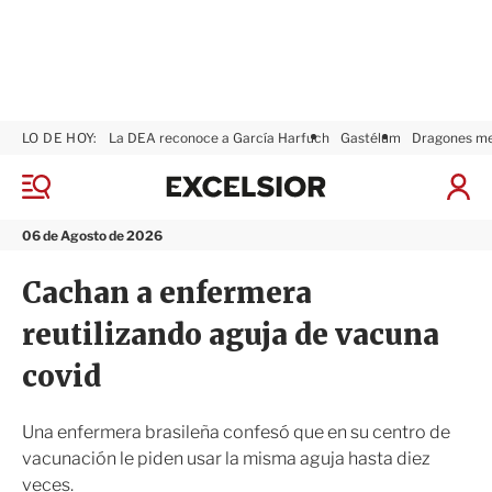
LO DE HOY:
La DEA reconoce a García Harfuch
Gastélum
Dragones m
E
x
M
I
c
e
n
n
e
i
06 de Agosto de 2026
ú
l
c
s
i
Cachan a enfermera
i
a
o
r
reutilizando aguja de vacuna
r
S
e
covid
s
i
ó
Una enfermera brasileña confesó que en su centro de
n
vacunación le piden usar la misma aguja hasta diez
veces.