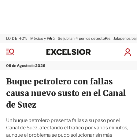
LO DE HOY:
México y Perú
Se jubilan 4 perros detectores
Jalapeños baj
E
x
M
I
c
e
n
n
e
i
09 de Agosto de 2026
ú
l
c
s
i
Buque petrolero con fallas
i
a
o
r
causa nuevo susto en el Canal
r
S
e
de Suez
s
i
ó
Un buque petrolero presenta fallas a su paso por el
n
Canal de Suez, afectando el tráfico por varios minutos,
aunque el problema se pudo solucionar sin más