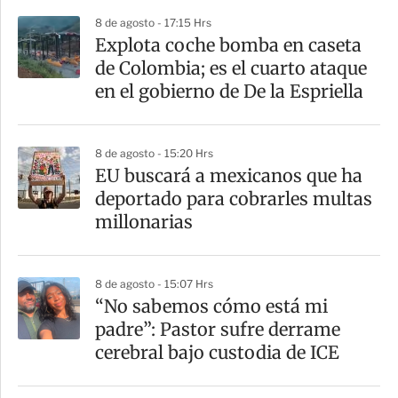
p
8 de agosto - 17:15 Hrs
a
Explota coche bomba en caseta
r
de Colombia; es el cuarto ataque
t
en el gobierno de De la Espriella
i
r
8 de agosto - 15:20 Hrs
EU buscará a mexicanos que ha
deportado para cobrarles multas
millonarias
8 de agosto - 15:07 Hrs
“No sabemos cómo está mi
padre”: Pastor sufre derrame
cerebral bajo custodia de ICE