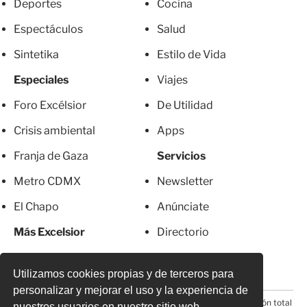
Deportes
Cocina
Espectáculos
Salud
Sintetika
Estilo de Vida
Especiales
Viajes
Foro Excélsior
De Utilidad
Crisis ambiental
Apps
Franja de Gaza
Servicios
Metro CDMX
Newsletter
El Chapo
Anúnciate
Más Excelsior
Directorio
Mujeres
Suscripciones
Utilizamos cookies propias y de terceros para
personalizar y mejorar el uso y la experiencia de
© 2026 Todos los derechos reservados. Prohibida la reproducción total
nuestros usuarios en nuestro sitio web.