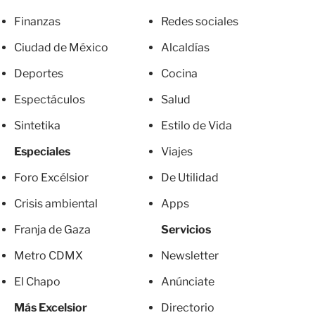
Finanzas
Redes sociales
Ciudad de México
Alcaldías
Deportes
Cocina
Espectáculos
Salud
Sintetika
Estilo de Vida
Especiales
Viajes
Foro Excélsior
De Utilidad
Crisis ambiental
Apps
Franja de Gaza
Servicios
Metro CDMX
Newsletter
El Chapo
Anúnciate
Más Excelsior
Directorio