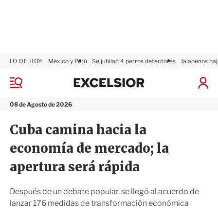
LO DE HOY:
México y Perú
Se jubilan 4 perros detectores
Jalapeños baj
E
x
M
I
c
e
n
n
e
i
08 de Agosto de 2026
ú
l
c
s
i
Cuba camina hacia la
i
a
o
r
economía de mercado; la
r
S
e
apertura será rápida
s
i
ó
Después de un debate popular, se llegó al acuerdo de
n
lanzar 176 medidas de transformación económica