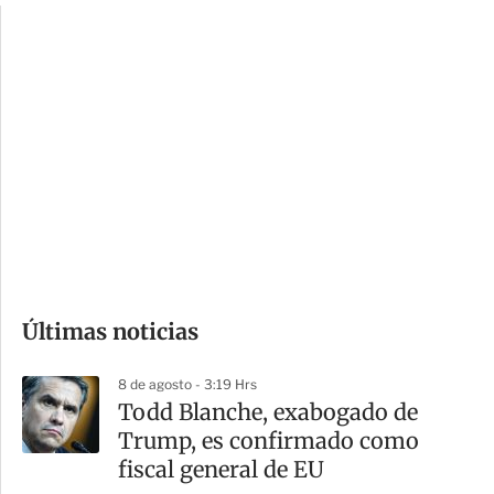
c
a
i
r
o
d
n
a
e
r
s
d
e
c
o
Últimas noticias
m
p
8 de agosto - 3:19 Hrs
a
Todd Blanche, exabogado de
r
Trump, es confirmado como
t
fiscal general de EU
i