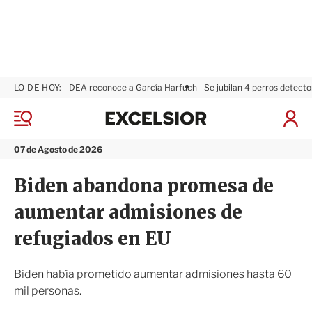
LO DE HOY:
DEA reconoce a García Harfuch
Se jubilan 4 perros detecto
E
x
M
I
c
e
n
n
e
i
07 de Agosto de 2026
ú
l
c
s
i
Biden abandona promesa de
i
a
o
r
aumentar admisiones de
r
S
e
refugiados en EU
s
i
ó
Biden había prometido aumentar admisiones hasta 60
n
mil personas.