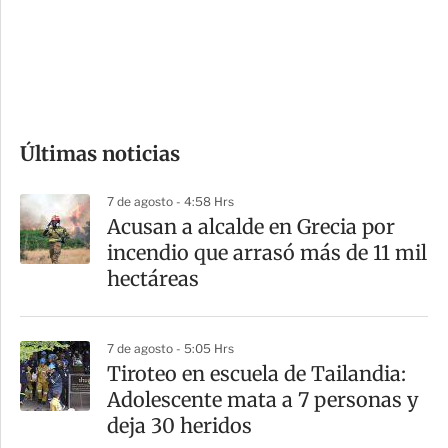
s
d
e
c
o
Últimas noticias
m
p
7 de agosto - 4:58 Hrs
a
Acusan a alcalde en Grecia por
r
incendio que arrasó más de 11 mil
t
hectáreas
i
r
7 de agosto - 5:05 Hrs
Tiroteo en escuela de Tailandia:
Adolescente mata a 7 personas y
deja 30 heridos