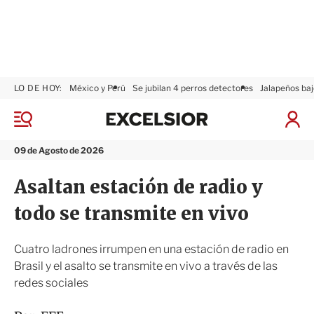
LO DE HOY:
México y Perú
Se jubilan 4 perros detectores
Jalapeños baj
E
x
M
I
c
e
n
n
e
i
09 de Agosto de 2026
ú
l
c
s
i
Asaltan estación de radio y
i
a
o
r
todo se transmite en vivo
r
S
e
s
Cuatro ladrones irrumpen en una estación de radio en
i
Brasil y el asalto se transmite en vivo a través de las
ó
redes sociales
n