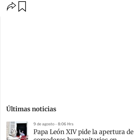
O
G
p
u
c
a
i
r
o
d
n
a
e
r
s
d
e
c
o
Últimas noticias
m
p
9 de agosto - 8:06 Hrs
a
Papa León XIV pide la apertura de
r
corredores humanitarios en