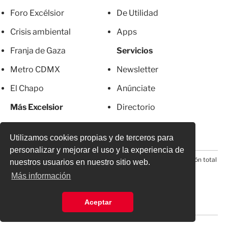
Foro Excélsior
De Utilidad
Crisis ambiental
Apps
Franja de Gaza
Servicios
Metro CDMX
Newsletter
El Chapo
Anúnciate
Más Excelsior
Directorio
Mujeres
Suscripciones
Utilizamos cookies propias y de terceros para
personalizar y mejorar el uso y la experiencia de
© 2026 Todos los derechos reservados. Prohibida la reproducción total
nuestros usuarios en nuestro sitio web.
o parcial, incluyendo cualquier medio electrónico*
Más información
Aceptar