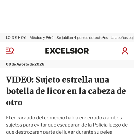
LO DE HOY:
México y Perú
Se jubilan 4 perros detectores
Jalapeños baj
E
x
M
I
c
e
n
n
e
i
09 de Agosto de 2026
ú
l
c
s
i
VIDEO: Sujeto estrella una
i
a
o
r
botella de licor en la cabeza de
r
S
e
otro
s
i
ó
El encargado del comercio había encerrado a ambos
n
sujetos para evitar que escaparan de la Policía luego de
que destrozaran parte del lugar durante su pelea