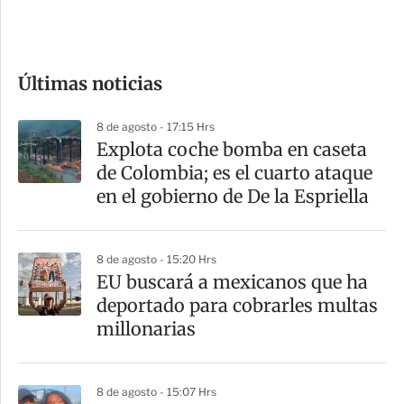
e
c
o
Últimas noticias
m
p
8 de agosto - 17:15 Hrs
a
Explota coche bomba en caseta
r
de Colombia; es el cuarto ataque
t
en el gobierno de De la Espriella
i
r
8 de agosto - 15:20 Hrs
EU buscará a mexicanos que ha
deportado para cobrarles multas
millonarias
8 de agosto - 15:07 Hrs