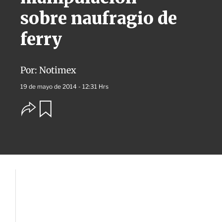
sobre naufragio de
ferry
Por:
Notimex
19 de mayo de 2014 - 12:31 Hrs
O
G
u
p
a
c
r
i
d
o
a
n
r
e
s
d
e
c
o
m