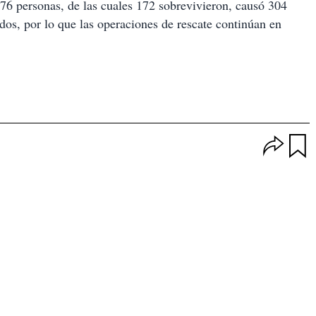
476 personas, de las cuales 172 sobrevivieron, causó 304
dos, por lo que las operaciones de rescate continúan en
O
p
u
c
a
i
r
o
d
n
a
e
r
s
d