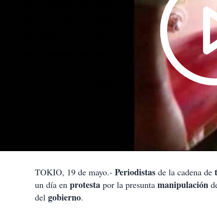
Periodistas
TOKIO, 19 de mayo.-
de la cadena de
protesta
manipulación
un día en
por la presunta
de
gobierno
del
.