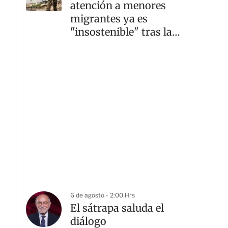
atención a menores
migrantes ya es
"insostenible" tras la
crisis fronteriza
G
6 de agosto - 2:00 Hrs
El sátrapa saluda el
diálogo