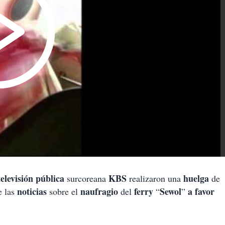
televisión pública
KBS
huelga
surcoreana
realizaron una
de
noticias
naufragio
ferry
Sewol
a favor
 las
sobre el
del
“
”