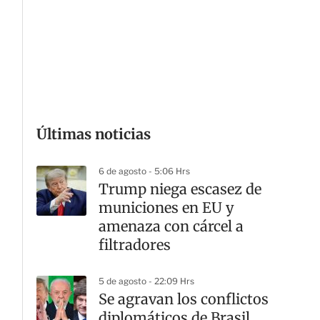
p
a
r
t
i
r
Últimas noticias
6 de agosto - 5:06 Hrs
Trump niega escasez de
municiones en EU y
amenaza con cárcel a
filtradores
5 de agosto - 22:09 Hrs
Se agravan los conflictos
diplomáticos de Brasil