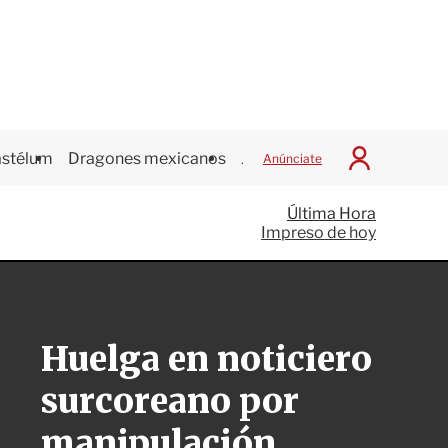
stélum
Dragones mexicanos
Juegos Centroamericanos
Anúnciate
I
n
i
Última Hora
c
Impreso de hoy
i
a
r
S
e
s
Huelga en noticiero
i
ó
surcoreano por
n
manipulación