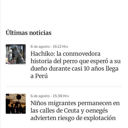
d
e
c
o
Últimas noticias
m
p
6 de agosto - 16:12 Hrs
a
Hachiko: la conmovedora
r
historia del perro que esperó a su
t
dueño durante casi 10 años llega
i
a Perú
r
6 de agosto - 15:38 Hrs
Niños migrantes permanecen en
las calles de Ceuta y oenegés
advierten riesgo de explotación