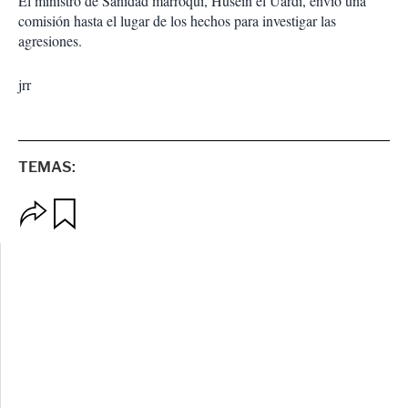
El ministro de Sanidad marroquí, Husein el Uardi, envió una
comisión hasta el lugar de los hechos para investigar las
agresiones.
jrr
TEMAS:
O
G
p
u
c
a
i
r
o
d
n
a
e
r
s