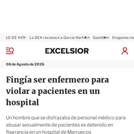
LO DE HOY:
La DEA reconoce a García Harfuch
Gastélum
Dragones m
E
x
M
I
c
e
n
n
e
i
06 de Agosto de 2026
ú
l
c
s
i
Fingía ser enfermero para
i
a
o
r
violar a pacientes en un
r
S
e
hospital
s
i
ó
Un hombre que se disfrazaba de personal médico para
n
abusar sexualmente de pacientes es detenido en
flagrancia en un hospital de Marruecos