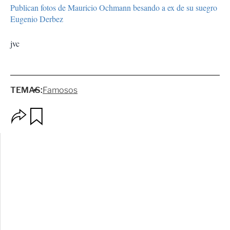
Publican fotos de Mauricio Ochmann besando a ex de su suegro
Eugenio Derbez
jvc
TEMAS:
Famosos
O
G
p
u
c
a
i
r
o
d
n
a
e
r
s
d