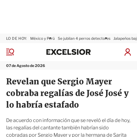
LO DE HOY:
México y Perú
Se jubilan 4 perros detectores
Jalapeños baj
E
x
M
I
c
e
n
n
e
i
07 de Agosto de 2026
ú
l
c
s
i
Revelan que Sergio Mayer
i
a
o
r
cobraba regalías de José José y
r
S
e
lo habría estafado
s
i
ó
De acuerdo con información que se reveló el día de hoy,
n
las regalías del cantante también habrían sido
cobradas por Sergio Mayer y por la hermana de Sarita