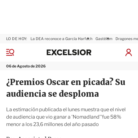
LO DE HOY:
La DEA reconoce a García Harfuch
Gastélum
Dragones m
E
x
M
I
c
e
n
n
e
i
06 de Agosto de 2026
ú
l
c
s
i
¿Premios Oscar en picada? Su
i
a
o
r
audiencia se desploma
r
S
e
s
La estimación publicada el lunes muestra que el nivel
i
de audiencia que vio ganar a 'Nomadland''fue 58%
ó
menor a los 23,6 millones del año pasado
n