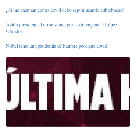
¿Si me vacunan contra covid debo seguir usando cubrebocas?
Avión presidencial no se vende por “extravagante”: López
Obrador
Nobel teme una pandemia de hambre peor que covid