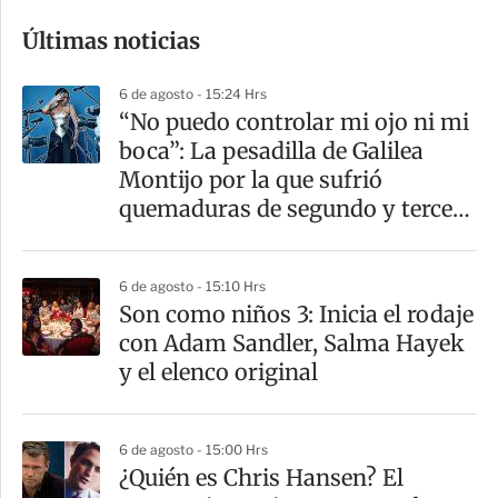
o
Últimas noticias
m
p
6 de agosto - 15:24 Hrs
a
“No puedo controlar mi ojo ni mi
r
boca”: La pesadilla de Galilea
t
Montijo por la que sufrió
i
quemaduras de segundo y tercer
r
grado
6 de agosto - 15:10 Hrs
Son como niños 3: Inicia el rodaje
con Adam Sandler, Salma Hayek
y el elenco original
6 de agosto - 15:00 Hrs
¿Quién es Chris Hansen? El