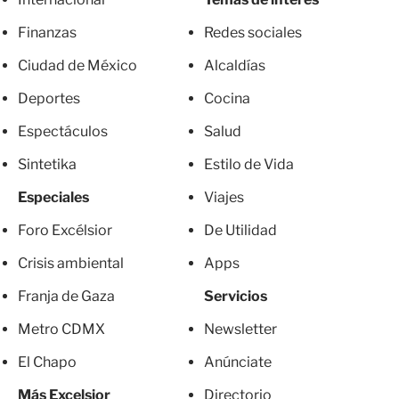
Finanzas
Redes sociales
Ciudad de México
Alcaldías
Deportes
Cocina
Espectáculos
Salud
Sintetika
Estilo de Vida
Especiales
Viajes
Foro Excélsior
De Utilidad
Crisis ambiental
Apps
Franja de Gaza
Servicios
Metro CDMX
Newsletter
El Chapo
Anúnciate
Más Excelsior
Directorio