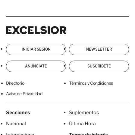
Excelsior
Excelsior
INICIAR SESIÓN
NEWSLETTER
ANÚNCIATE
SUSCRÍBETE
Directorio
Términos y Condiciones
Aviso de Privacidad
Secciones
Suplementos
Nacional
Última Hora
Internacional
Temas de interés