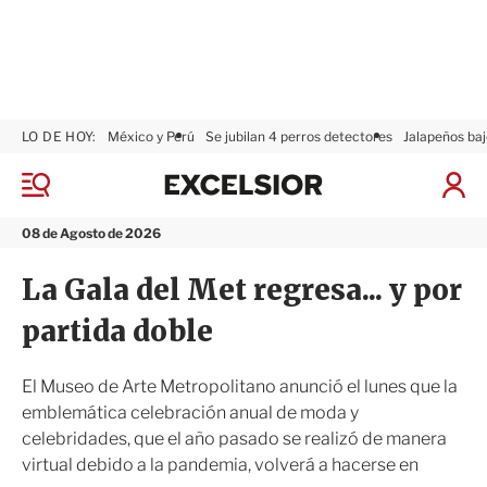
LO DE HOY:
México y Perú
Se jubilan 4 perros detectores
Jalapeños baj
E
x
M
I
c
e
n
n
e
i
08 de Agosto de 2026
ú
l
c
s
i
La Gala del Met regresa... y por
i
a
o
r
partida doble
r
S
e
s
El Museo de Arte Metropolitano anunció el lunes que la
i
emblemática celebración anual de moda y
ó
celebridades, que el año pasado se realizó de manera
n
virtual debido a la pandemia, volverá a hacerse en