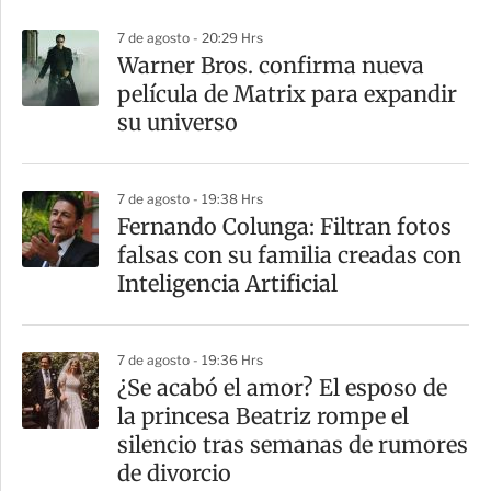
p
7 de agosto - 20:29 Hrs
a
Warner Bros. confirma nueva
r
película de Matrix para expandir
t
su universo
i
r
7 de agosto - 19:38 Hrs
Fernando Colunga: Filtran fotos
falsas con su familia creadas con
Inteligencia Artificial
7 de agosto - 19:36 Hrs
¿Se acabó el amor? El esposo de
la princesa Beatriz rompe el
silencio tras semanas de rumores
de divorcio