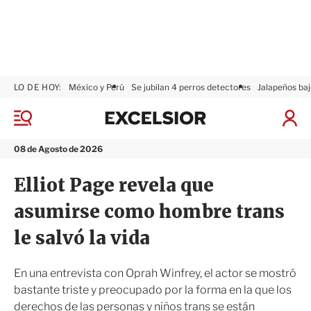
LO DE HOY:
México y Perú
Se jubilan 4 perros detectores
Jalapeños baj
E
x
M
I
c
e
n
n
e
i
08 de Agosto de 2026
ú
l
c
s
i
Elliot Page revela que
i
a
o
r
asumirse como hombre trans
r
S
e
le salvó la vida
s
i
ó
En una entrevista con Oprah Winfrey, el actor se mostró
n
bastante triste y preocupado por la forma en la que los
derechos de las personas y niños trans se están