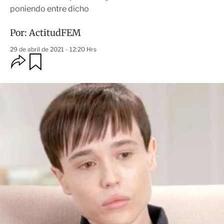
poniendo entre dicho
Por:
ActitudFEM
29 de abril de 2021 - 12:20 Hrs
O
G
u
p
a
c
r
i
d
o
a
n
r
e
s
d
e
c
o
m
p
a
r
t
i