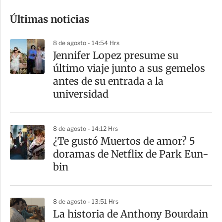
o
Últimas noticias
m
p
8 de agosto - 14:54 Hrs
a
Jennifer Lopez presume su
r
último viaje junto a sus gemelos
t
antes de su entrada a la
i
universidad
r
8 de agosto - 14:12 Hrs
¿Te gustó Muertos de amor? 5
doramas de Netflix de Park Eun-
bin
8 de agosto - 13:51 Hrs
La historia de Anthony Bourdain