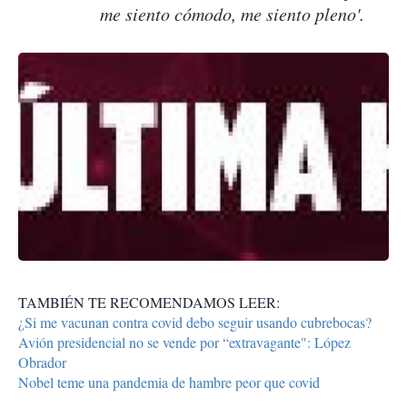
me siento cómodo, me siento pleno'.
TAMBIÉN TE RECOMENDAMOS LEER:
¿Si me vacunan contra covid debo seguir usando cubrebocas?
Avión presidencial no se vende por “extravagante": López
Obrador
Nobel teme una pandemia de hambre peor que covid