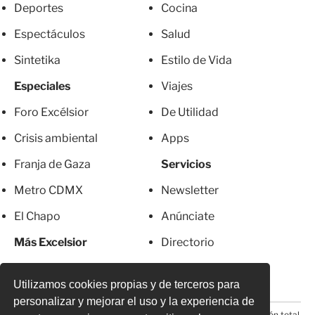
Deportes
Cocina
Espectáculos
Salud
Sintetika
Estilo de Vida
Especiales
Viajes
Foro Excélsior
De Utilidad
Crisis ambiental
Apps
Franja de Gaza
Servicios
Metro CDMX
Newsletter
El Chapo
Anúnciate
Más Excelsior
Directorio
Mujeres
Suscripciones
Utilizamos cookies propias y de terceros para
personalizar y mejorar el uso y la experiencia de
© 2026 Todos los derechos reservados. Prohibida la reproducción total