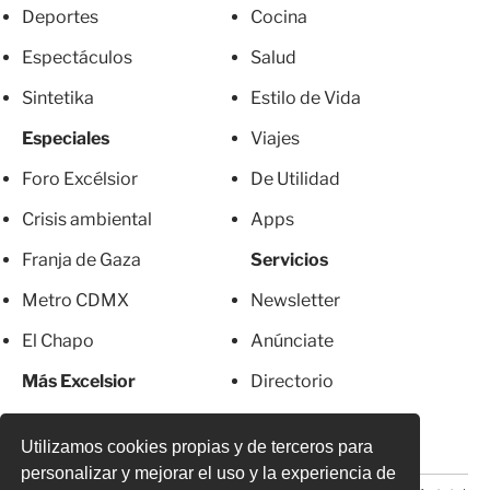
Deportes
Cocina
Espectáculos
Salud
Sintetika
Estilo de Vida
Especiales
Viajes
Foro Excélsior
De Utilidad
Crisis ambiental
Apps
Franja de Gaza
Servicios
Metro CDMX
Newsletter
El Chapo
Anúnciate
Más Excelsior
Directorio
Mujeres
Suscripciones
Utilizamos cookies propias y de terceros para
personalizar y mejorar el uso y la experiencia de