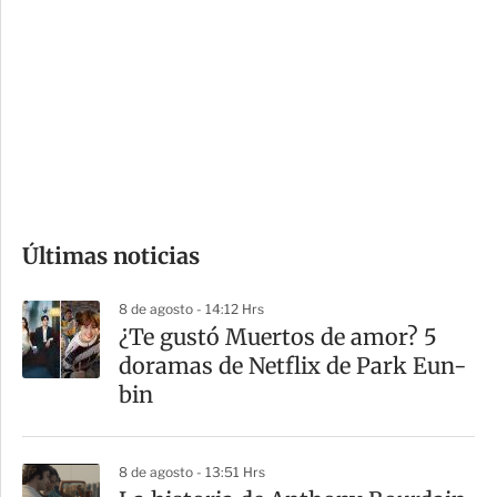
o
d
n
a
e
r
s
d
e
c
o
Últimas noticias
m
p
8 de agosto - 14:12 Hrs
a
¿Te gustó Muertos de amor? 5
r
doramas de Netflix de Park Eun-
t
bin
i
r
8 de agosto - 13:51 Hrs