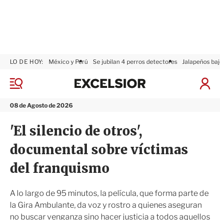
LO DE HOY:
México y Perú
Se jubilan 4 perros detectores
Jalapeños baj
E
x
M
I
c
e
n
n
e
i
08 de Agosto de 2026
ú
l
c
s
i
'El silencio de otros',
i
a
o
r
documental sobre víctimas
r
S
e
del franquismo
s
i
ó
A lo largo de 95 minutos, la película, que forma parte de
n
la Gira Ambulante, da voz y rostro a quienes aseguran
no buscar venganza sino hacer justicia a todos aquellos