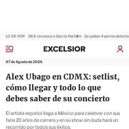
LO DE HOY:
DEA reconoce a García Harfuch
Se jubilan 4 perros detecto
E
x
M
I
c
e
n
n
e
i
07 de Agosto de 2026
ú
l
c
s
i
Alex Ubago en CDMX: setlist,
i
a
o
r
cómo llegar y todo lo que
r
S
e
debes saber de su concierto
s
i
ó
El artista español llega a México para celebrar con sus
n
fans 20 años de carrera y en su show sin duda hará un
recorrido por todos sus éxitos.