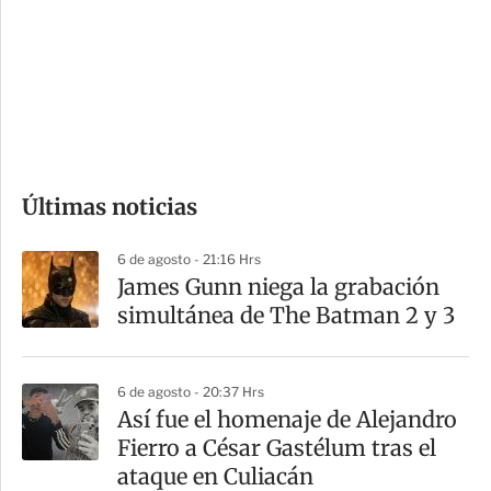
e
r
s
d
e
c
o
Últimas noticias
m
p
6 de agosto - 21:16 Hrs
a
James Gunn niega la grabación
r
simultánea de The Batman 2 y 3
t
i
6 de agosto - 20:37 Hrs
r
Así fue el homenaje de Alejandro
Fierro a César Gastélum tras el
ataque en Culiacán