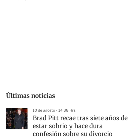
p
u
c
a
i
r
o
d
n
a
e
r
s
d
e
c
o
Últimas noticias
m
p
10 de agosto - 14:38 Hrs
a
Brad Pitt recae tras siete años de
r
estar sobrio y hace dura
t
confesión sobre su divorcio