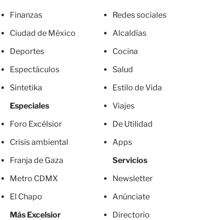
Finanzas
Redes sociales
Ciudad de México
Alcaldías
Deportes
Cocina
Espectáculos
Salud
Sintetika
Estilo de Vida
Especiales
Viajes
Foro Excélsior
De Utilidad
Crisis ambiental
Apps
Franja de Gaza
Servicios
Metro CDMX
Newsletter
El Chapo
Anúnciate
Más Excelsior
Directorio