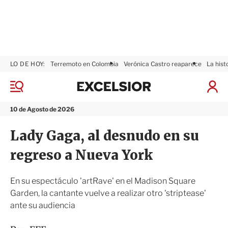
LO DE HOY:
Terremoto en Colombia
Verónica Castro reaparece
La hist
E
x
M
I
c
e
n
n
e
i
10 de Agosto de 2026
ú
l
c
s
i
Lady Gaga, al desnudo en su
i
a
o
r
regreso a Nueva York
r
S
e
s
En su espectáculo 'artRave' en el Madison Square
i
Garden, la cantante vuelve a realizar otro 'striptease'
ó
ante su audiencia
n