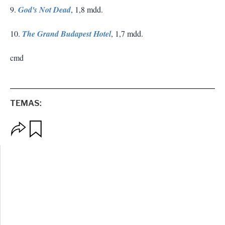
9.
God's Not Dead
, 1,8 mdd.
10.
The Grand Budapest Hotel
, 1,7 mdd.
cmd
TEMAS:
O
G
p
u
c
a
i
r
o
d
n
a
e
r