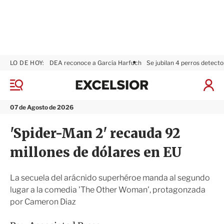
LO DE HOY:
DEA reconoce a García Harfuch
Se jubilan 4 perros detecto
E
x
M
I
c
e
n
n
e
i
07 de Agosto de 2026
ú
l
c
s
i
'Spider-Man 2' recauda 92
i
a
o
r
millones de dólares en EU
r
S
e
s
La secuela del arácnido superhéroe manda al segundo
i
lugar a la comedia 'The Other Woman', protagonzada
ó
por Cameron Diaz
n