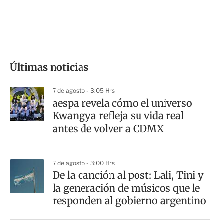
s
d
e
c
o
Últimas noticias
m
p
7 de agosto - 3:05 Hrs
a
aespa revela cómo el universo
r
Kwangya refleja su vida real
t
antes de volver a CDMX
i
r
7 de agosto - 3:00 Hrs
De la canción al post: Lali, Tini y
la generación de músicos que le
responden al gobierno argentino