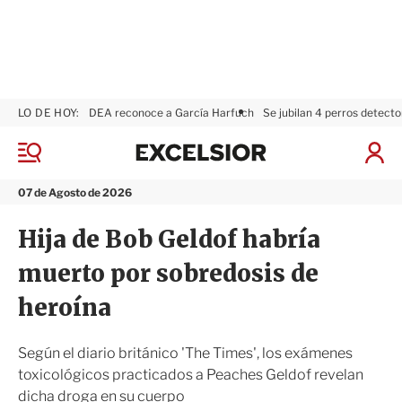
LO DE HOY:
DEA reconoce a García Harfuch
Se jubilan 4 perros detecto
E
x
M
I
c
e
n
n
e
i
07 de Agosto de 2026
ú
l
c
s
i
Hija de Bob Geldof habría
i
a
o
r
muerto por sobredosis de
r
S
e
heroína
s
i
ó
Según el diario británico 'The Times', los exámenes
n
toxicológicos practicados a Peaches Geldof revelan
dicha droga en su cuerpo