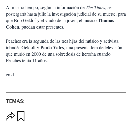
Al mismo tiempo, según la información de
The Times
, se
postergaría hasta julio la investigación judicial de su muerte, para
Thomas
que Bob Geldof y el viudo de la joven, el músico
Cohen
, puedan estar presentes.
Peaches era la segunda de las tres hijas del músico y activista
Paula Yates
irlandés Geldolf y
, una presentadora de televisión
que murió en 2000 de una sobredosis de heroína cuando
Peaches tenía 11 años.
cmd
TEMAS:
O
G
p
u
c
a