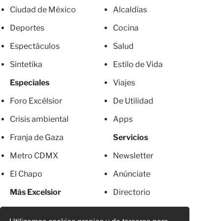
Ciudad de México
Alcaldías
Deportes
Cocina
Espectáculos
Salud
Sintetika
Estilo de Vida
Especiales
Viajes
Foro Excélsior
De Utilidad
Crisis ambiental
Apps
Franja de Gaza
Servicios
Metro CDMX
Newsletter
El Chapo
Anúnciate
Más Excelsior
Directorio
Mujeres
Suscripciones