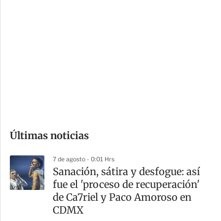
i
r
o
d
n
a
e
r
s
d
e
c
o
Últimas noticias
m
p
7 de agosto - 0:01 Hrs
a
Sanación, sátira y desfogue: así
r
fue el 'proceso de recuperación'
t
de Ca7riel y Paco Amoroso en
i
CDMX
r