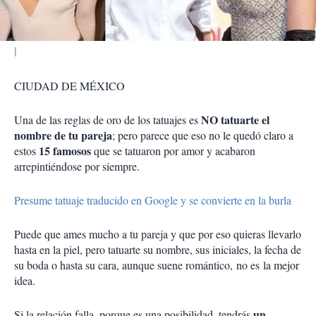
r
CIUDAD DE MÉXICO
NO tatuarte el
Una de las reglas de oro de los tatuajes es
nombre de tu pareja
; pero parece que eso no le quedó claro a
15 famosos
estos
que se tatuaron por amor y acabaron
arrepintiéndose por siempre.
Presume tatuaje traducido en Google y se convierte en la burla
Puede que ames mucho a tu pareja y que por eso quieras llevarlo
hasta en la piel, pero tatuarte su nombre, sus iniciales, la fecha de
su boda o hasta su cara, aunque suene romántico, no es la mejor
idea.
un
Si la relación falla, porque es una posibilidad, tendrás