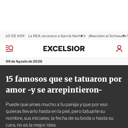
LO DE HOY:
La DEA reconoce a García Harfuch
¡Rescaten al Schnauzer!
E
x
M
I
c
e
n
n
e
i
06 de Agosto de 2026
ú
l
c
s
i
15 famosos que se tatuaron por
i
a
o
r
amor -y se arrepintieron-
r
S
e
s
Puede que ames mucho a tu pareja y que por eso
i
ó
quieras llevarlo hasta en la piel, pero tatuarte su
n
nombre, sus iniciales, la fecha de su boda o hasta su
cara, no es la mejor idea