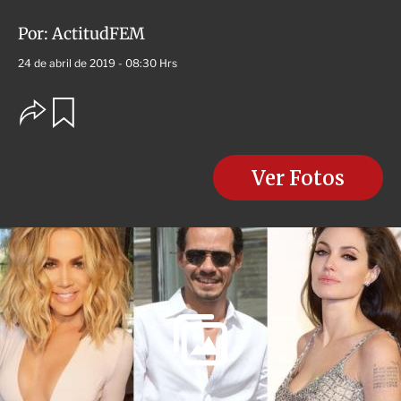
Por:
ActitudFEM
24 de abril de 2019 - 08:30 Hrs
O
G
u
p
a
c
r
i
d
o
Ver Fotos
a
n
r
e
s
d
e
c
o
m
p
a
r
t
i