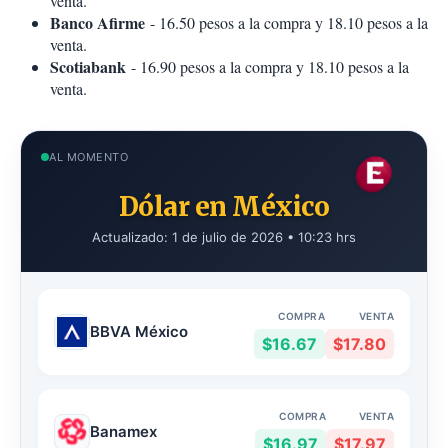
venta.
Banco Afirme
- 16.50 pesos a la compra y 18.10 pesos a la
venta.
Scotiabank
- 16.90 pesos a la compra y 18.10 pesos a la
venta.
AL MOMENTO
Dólar en México
Actualizado: 1 de julio de 2026 • 10:23 hrs
COMPRA
VENTA
BBVA México
$16.67
$17.80
COMPRA
VENTA
Banamex
$16.97
$17.97