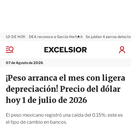
LO DE HOY:
DEA reconoce a García Harfuch
Se jubilan 4 perros detecto
E
x
M
I
c
e
n
n
e
i
07 de Agosto de 2026
ú
l
c
s
i
¡Peso arranca el mes con ligera
i
a
o
r
depreciación! Precio del dólar
r
S
e
hoy 1 de julio de 2026
s
i
ó
El peso mexicano registró una caída del 0.15%; este es
n
el tipo de cambio en bancos.