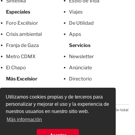
Sintetika
Estilo de Vida
Especiales
Viajes
Foro Excélsior
De Utilidad
Crisis ambiental
Apps
Franja de Gaza
Servicios
Metro CDMX
Newsletter
El Chapo
Anúnciate
Más Excelsior
Directorio
Mujeres
Suscripciones
Utilizamos cookies propias y de terceros para
personalizar y mejorar el uso y la experiencia de
© 2026 Todos los derechos reservados. Prohibida la reproducción total
nuestros usuarios en nuestro sitio web.
o parcial, incluyendo cualquier medio electrónico*
Más información