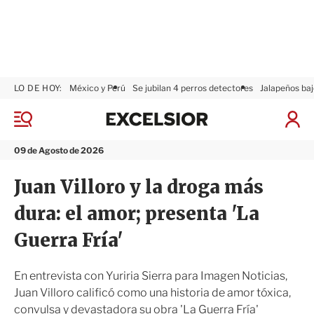
LO DE HOY:
México y Perú
Se jubilan 4 perros detectores
Jalapeños baj
E
x
M
I
c
e
n
n
e
i
09 de Agosto de 2026
ú
l
c
s
i
Juan Villoro y la droga más
i
a
o
r
dura: el amor; presenta 'La
r
S
e
Guerra Fría'
s
i
ó
En entrevista con Yuriria Sierra para Imagen Noticias,
n
Juan Villoro calificó como una historia de amor tóxica,
convulsa y devastadora su obra 'La Guerra Fría'