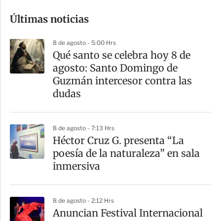
o
Últimas noticias
m
p
8 de agosto - 5:00 Hrs
a
Qué santo se celebra hoy 8 de
r
agosto: Santo Domingo de
t
Guzmán intercesor contra las
i
dudas
r
8 de agosto - 7:13 Hrs
Héctor Cruz G. presenta “La
poesía de la naturaleza” en sala
inmersiva
8 de agosto - 2:12 Hrs
Anuncian Festival Internacional