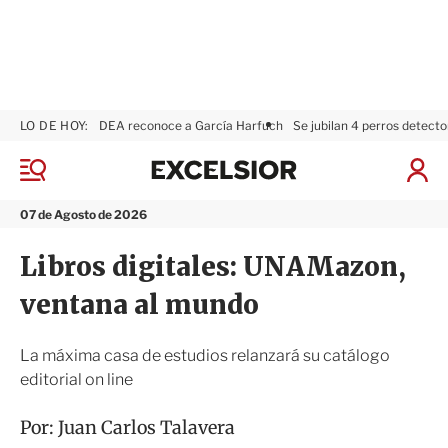
LO DE HOY:
DEA reconoce a García Harfuch
Se jubilan 4 perros detecto
E
x
M
I
c
e
n
n
e
i
07 de Agosto de 2026
ú
l
c
s
i
Libros digitales: UNAMazon,
i
a
o
r
ventana al mundo
r
S
e
s
La máxima casa de estudios relanzará su catálogo
i
editorial on line
ó
n
Por:
Juan Carlos Talavera