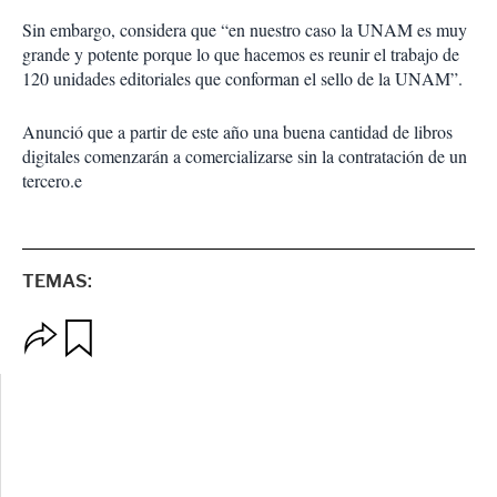
Sin embargo, considera que “en nuestro caso la UNAM es muy
grande y potente porque lo que hacemos es reunir el trabajo de
120 unidades editoriales que conforman el sello de la UNAM”.
Anunció que a partir de este año una buena cantidad de libros
digitales comenzarán a comercializarse sin la contratación de un
tercero.e
TEMAS:
O
G
p
u
c
a
i
r
o
d
n
a