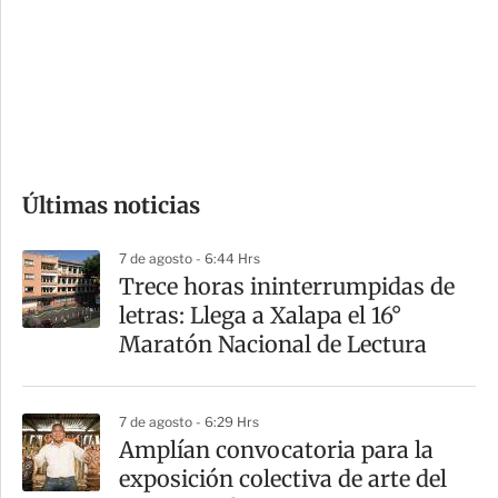
e
r
s
d
e
c
o
Últimas noticias
m
p
7 de agosto - 6:44 Hrs
a
Trece horas ininterrumpidas de
r
letras: Llega a Xalapa el 16°
t
Maratón Nacional de Lectura
i
r
7 de agosto - 6:29 Hrs
Amplían convocatoria para la
exposición colectiva de arte del