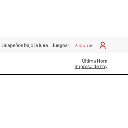
Jalapeños bajo la lupa
Juegos Centroamericanos
Anúnciate
I
n
i
Última Hora
c
Impreso de hoy
i
a
r
S
e
s
i
ó
n