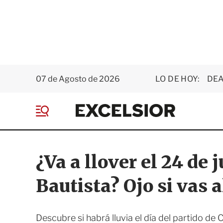
07 de Agosto de 2026
LO DE HOY:
DEA
E
x
M
c
e
e
n
l
ú
s
¿Va a llover el 24 de 
i
o
Bautista? Ojo si vas a
r
Descubre si habrá lluvia el día del partido de