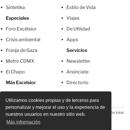
Sintetika
Estilo de Vida
Especiales
Viajes
Foro Excélsior
De Utilidad
Crisis ambiental
Apps
Franja de Gaza
Servicios
Metro CDMX
Newsletter
El Chapo
Anúnciate
Más Excelsior
Directorio
Mujeres
Suscripciones
Utilizamos cookies propias y de terceros para
personalizar y mejorar el uso y la experiencia de
© 2026 Todos los derechos reservados. Prohibida la reproducción total
nuestros usuarios en nuestro sitio web.
o parcial, incluyendo cualquier medio electrónico*
Más información