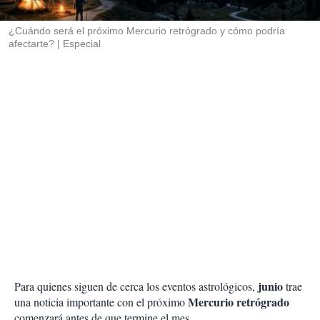
i
r
¿Cuándo será el próximo Mercurio retrógrado y cómo podría
afectarte?
Especial
junio
Para quienes siguen de cerca los eventos astrológicos,
trae
Mercurio retrógrado
una noticia importante con el próximo
comenzará antes de que termine el mes.