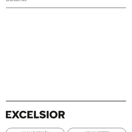
Excelsior
Excelsior