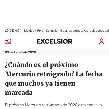
LO DE HOY:
México y Perú
Se jubilan 4 perros detectores
Jalapeños baj
E
x
M
I
c
e
n
n
e
i
09 de Agosto de 2026
ú
l
c
s
i
¿Cuándo es el próximo
i
a
o
r
Mercurio retrógrado? La fecha
r
S
e
que muchos ya tienen
s
i
marcada
ó
n
El próximo Mercurio retrógrado de 2026 está cada vez