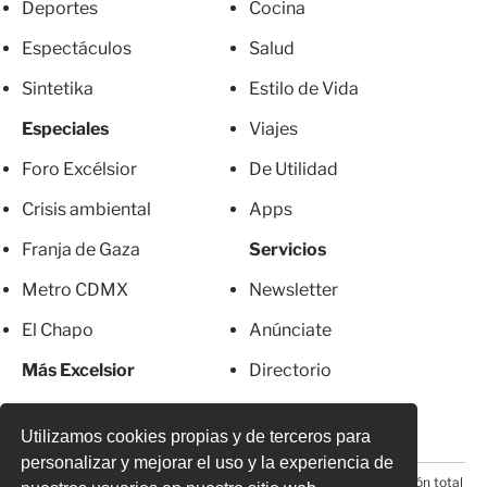
Deportes
Cocina
Espectáculos
Salud
Sintetika
Estilo de Vida
Especiales
Viajes
Foro Excélsior
De Utilidad
Crisis ambiental
Apps
Franja de Gaza
Servicios
Metro CDMX
Newsletter
El Chapo
Anúnciate
Más Excelsior
Directorio
Mujeres
Suscripciones
Utilizamos cookies propias y de terceros para
personalizar y mejorar el uso y la experiencia de
© 2026 Todos los derechos reservados. Prohibida la reproducción total