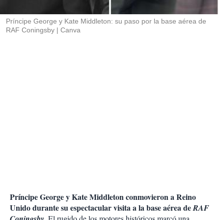
i
r
Príncipe George y Kate Middleton: su paso por la base aérea de
RAF Coningsby
Canva
Príncipe George y Kate Middleton conmovieron a Reino
Unido durante su espectacular visita a la base aérea de
RAF
Coningsby
.
El rugido de los motores históricos marcó una