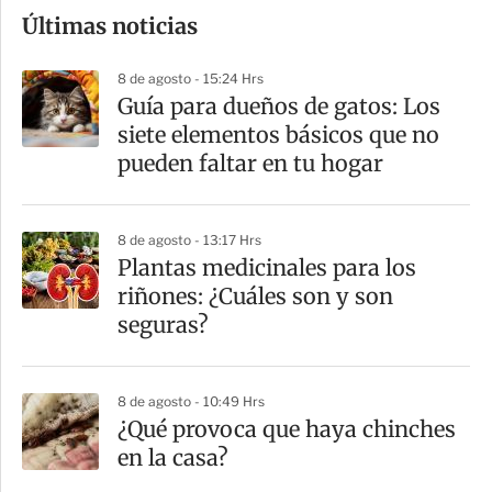
Últimas noticias
m
p
8 de agosto - 15:24 Hrs
a
Guía para dueños de gatos: Los
r
siete elementos básicos que no
t
pueden faltar en tu hogar
i
r
8 de agosto - 13:17 Hrs
Plantas medicinales para los
riñones: ¿Cuáles son y son
seguras?
8 de agosto - 10:49 Hrs
¿Qué provoca que haya chinches
en la casa?