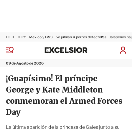
LO DE HOY:
México y Perú
Se jubilan 4 perros detectores
Jalapeños baj
E
x
M
I
c
e
n
n
e
i
09 de Agosto de 2026
ú
l
c
s
i
¡Guapísimo! El príncipe
i
a
o
r
George y Kate Middleton
r
S
e
conmemoran el Armed Forces
s
i
Day
ó
n
La última aparición de la princesa de Gales junto a su