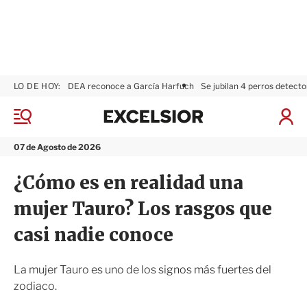
LO DE HOY:
DEA reconoce a García Harfuch
Se jubilan 4 perros detecto
E
x
M
I
c
e
n
n
e
i
07 de Agosto de 2026
ú
l
c
s
i
¿Cómo es en realidad una
i
a
o
r
mujer Tauro? Los rasgos que
r
S
e
casi nadie conoce
s
i
ó
La mujer Tauro es uno de los signos más fuertes del
n
zodiaco.