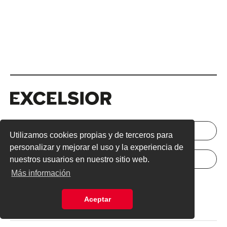
Excelsior
Excelsior
INICIAR SESIÓN
NEWSLETTER
Utilizamos cookies propias y de terceros para
personalizar y mejorar el uso y la experiencia de
nuestros usuarios en nuestro sitio web.
ANÚNCIATE
SUSCRÍBETE
Más información
Directorio
Términos y Condiciones
Aceptar
Aviso de Privacidad