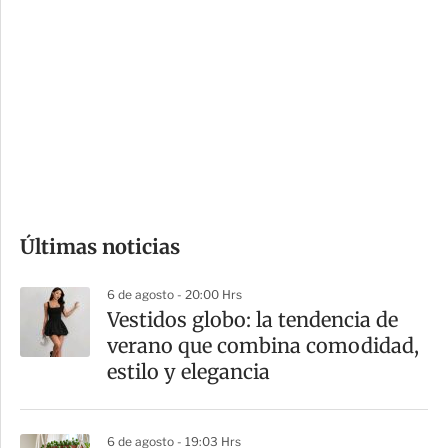
o
d
n
a
e
r
s
d
e
c
o
Últimas noticias
m
p
6 de agosto - 20:00 Hrs
a
Vestidos globo: la tendencia de
r
verano que combina comodidad,
t
estilo y elegancia
i
r
6 de agosto - 19:03 Hrs