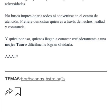
adversidades.
No busca impresionar a todos ni convertirse en el centro de
atención. Prefiere demostrar quién es a través de hechos, lealtad
y constancia.
Y quizá por eso, quienes llegan a conocer verdaderamente a una
mujer Tauro
difícilmente logran olvidarla.
AAAT*
TEMAS:
Horóscopos
Astrología
O
G
p
u
c
a
i
r