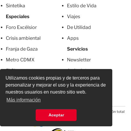
Sintetika
Estilo de Vida
Especiales
Viajes
Foro Excélsior
De Utilidad
Crisis ambiental
Apps
Franja de Gaza
Servicios
Metro CDMX
Newsletter
El Chapo
Anúnciate
Utilizamos cookies propias y de terceros para
Más Excelsior
Directorio
personalizar y mejorar el uso y la experiencia de
Mujeres
Suscripciones
nuestros usuarios en nuestro sitio web.
Más información
© 2026 Todos los derechos reservados. Prohibida la reproducción total
Aceptar
o parcial, incluyendo cualquier medio electrónico*