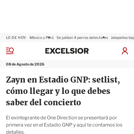
LO DE HOY:
México y Perú
Se jubilan 4 perros detectores
Jalapeños baj
E
x
M
I
c
e
n
n
e
i
08 de Agosto de 2026
ú
l
c
s
i
Zayn en Estadio GNP: setlist,
i
a
o
r
cómo llegar y lo que debes
r
S
e
saber del concierto
s
i
ó
El exintegrante de One Direction se presentará por
n
primera vez en el Estadio GNP y aquí te contamos los
detalles.