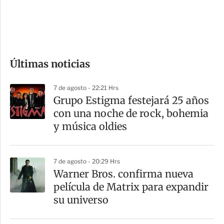
d
e
c
o
Últimas noticias
m
p
7 de agosto - 22:21 Hrs
a
Grupo Estigma festejará 25 años
r
con una noche de rock, bohemia
t
y música oldies
i
r
7 de agosto - 20:29 Hrs
Warner Bros. confirma nueva
película de Matrix para expandir
su universo