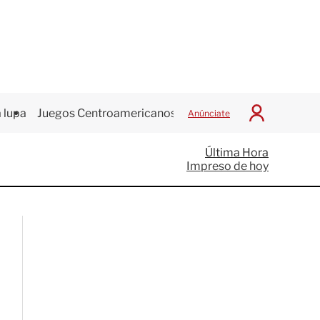
 lupa
Juegos Centroamericanos
Anúnciate
I
n
i
Última Hora
c
Impreso de hoy
i
a
r
S
e
s
i
ó
n