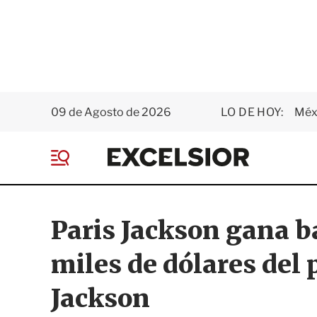
09 de Agosto de 2026
LO DE HOY:
Méxi
E
x
M
c
e
e
n
l
ú
s
Paris Jackson gana ba
i
o
miles de dólares del
r
Jackson