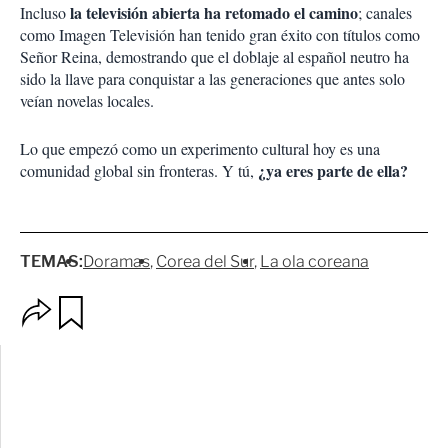
la televisión abierta ha retomado el camino
Incluso
; canales
como Imagen Televisión han tenido gran éxito con títulos como
Señor Reina, demostrando que el doblaje al español neutro ha
sido la llave para conquistar a las generaciones que antes solo
veían novelas locales.
Lo que empezó como un experimento cultural hoy es una
¿ya eres parte de ella?
comunidad global sin fronteras. Y tú,
TEMAS:
Doramas
Corea del Sur
La ola coreana
O
G
p
u
c
a
i
r
o
d