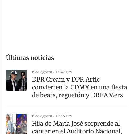
n
a
e
r
s
d
e
c
o
Últimas noticias
m
p
8 de agosto - 13:47 Hrs
a
DPR Cream y DPR Artic
r
convierten la CDMX en una fiesta
t
de beats, reguetón y DREAMers
i
r
8 de agosto - 12:35 Hrs
Hija de María José sorprende al
cantar en el Auditorio Nacional,