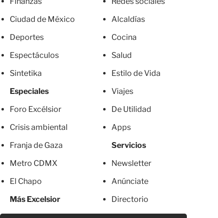
Finanzas
Redes sociales
Ciudad de México
Alcaldías
Deportes
Cocina
Espectáculos
Salud
Sintetika
Estilo de Vida
Especiales
Viajes
Foro Excélsior
De Utilidad
Crisis ambiental
Apps
Franja de Gaza
Servicios
Metro CDMX
Newsletter
El Chapo
Anúnciate
Más Excelsior
Directorio
Mujeres
Suscripciones