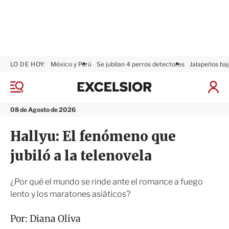
LO DE HOY:
México y Perú
Se jubilan 4 perros detectores
Jalapeños baj
E
x
M
I
c
e
n
n
e
i
08 de Agosto de 2026
ú
l
c
s
i
Hallyu: El fenómeno que
i
a
o
r
jubiló a la telenovela
r
S
e
s
¿Por qué el mundo se rinde ante el romance a fuego
i
lento y los maratones asiáticos?
ó
n
Por:
Diana Oliva