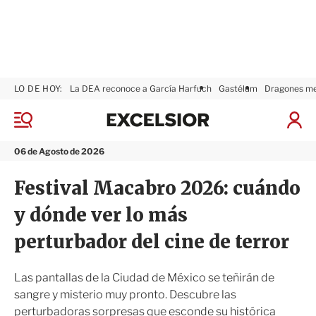
LO DE HOY:
La DEA reconoce a García Harfuch
Gastélum
Dragones m
E
x
M
I
c
e
n
n
e
i
06 de Agosto de 2026
ú
l
c
s
i
Festival Macabro 2026: cuándo
i
a
o
r
y dónde ver lo más
r
S
e
perturbador del cine de terror
s
i
ó
Las pantallas de la Ciudad de México se teñirán de
n
sangre y misterio muy pronto. Descubre las
perturbadoras sorpresas que esconde su histórica