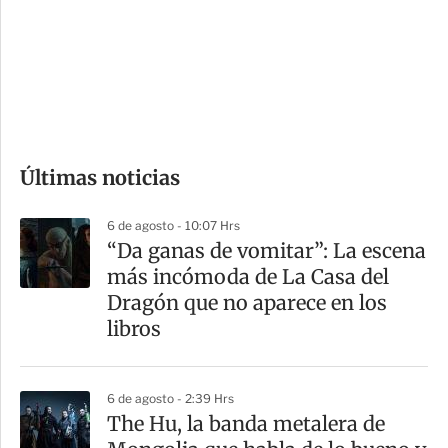
e
r
s
d
e
c
o
Últimas noticias
m
p
6 de agosto - 10:07 Hrs
a
“Da ganas de vomitar”: La escena
r
más incómoda de La Casa del
t
Dragón que no aparece en los
i
libros
r
6 de agosto - 2:39 Hrs
The Hu, la banda metalera de