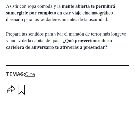
mente abierta te permitirá
Asistir con ropa cómoda y la
sumergirte por completo en este viaje
cinematográfico
diseñado para los verdaderos amantes de la oscuridad.
Prepara tus sentidos para vivir el maratón de terror más longevo
¿Qué proyecciones de su
y audaz de la capital del país.
cartelera de aniversario te atreverás a presenciar?
TEMAS:
Cine
O
G
p
u
c
a
i
r
o
d
n
a