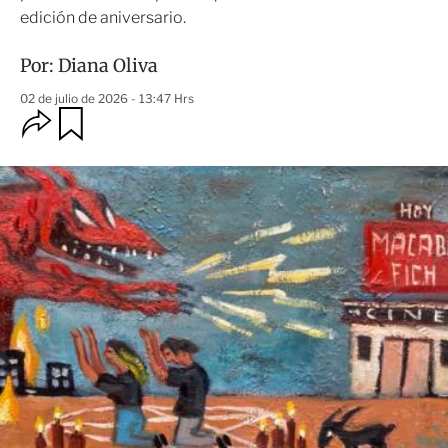
edición de aniversario.
Por:
Diana Oliva
02 de julio de 2026 - 13:47 Hrs
O
G
u
p
a
c
r
i
d
o
a
n
r
e
s
d
e
c
o
m
p
a
r
t
i