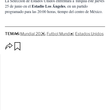
La Selección de Estados Unidos enfrentará a Turquía este jueves
Estadio Los Ángeles
25 de junio en el
, en un partido
programado para las 20:00 horas, tiempo del centro de México.
TEMAS:
Mundial 2026
Futbol Mundial
Estados Unidos
O
G
p
u
c
a
i
r
o
d
n
a
e
r
s
d
e