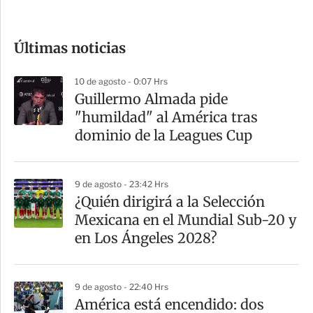
c
o
Últimas noticias
m
p
10 de agosto - 0:07 Hrs
a
Guillermo Almada pide
r
"humildad" al América tras
t
dominio de la Leagues Cup
i
r
9 de agosto - 23:42 Hrs
¿Quién dirigirá a la Selección
Mexicana en el Mundial Sub-20 y
en Los Ángeles 2028?
9 de agosto - 22:40 Hrs
América está encendido: dos