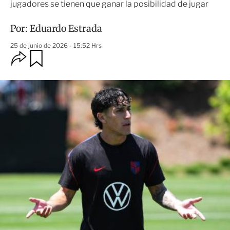
jugadores se tienen que ganar la posibilidad de jugar
Por:
Eduardo Estrada
25 de junio de 2026 - 15:52 Hrs
O
G
u
p
a
c
r
i
d
o
a
n
r
e
s
d
e
c
o
m
p
a
r
t
i
r