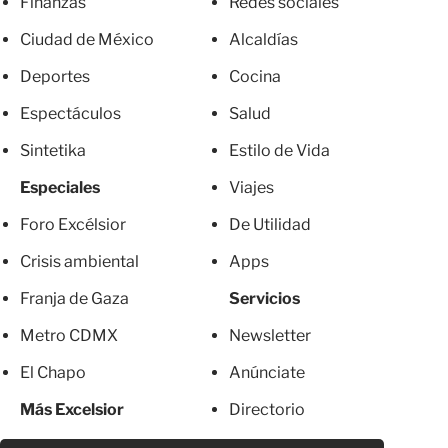
Finanzas
Redes sociales
Ciudad de México
Alcaldías
Deportes
Cocina
Espectáculos
Salud
Sintetika
Estilo de Vida
Especiales
Viajes
Foro Excélsior
De Utilidad
Crisis ambiental
Apps
Franja de Gaza
Servicios
Metro CDMX
Newsletter
El Chapo
Anúnciate
Más Excelsior
Directorio
Mujeres
Suscripciones