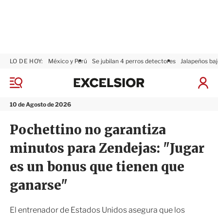
LO DE HOY:
México y Perú
Se jubilan 4 perros detectores
Jalapeños baj
E
x
M
I
c
e
n
n
e
i
10 de Agosto de 2026
ú
l
c
s
i
Pochettino no garantiza
i
a
o
r
minutos para Zendejas: "Jugar
r
S
e
es un bonus que tienen que
s
i
ganarse"
ó
n
El entrenador de Estados Unidos asegura que los