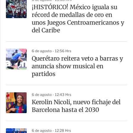
a
¡HISTÓRICO! México iguala su
r
récord de medallas de oro en
t
unos Juegos Centroamericanos y
i
del Caribe
r
6 de agosto - 12:56 Hrs
Querétaro reitera veto a barras y
anuncia show musical en
partidos
6 de agosto - 12:43 Hrs
Kerolin Nicoli, nuevo fichaje del
Barcelona hasta el 2030
6 de agosto - 12:28 Hrs