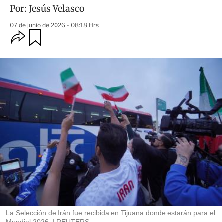
Por:
Jesús Velasco
07 de junio de 2026 - 08:18 Hrs
O
G
u
p
a
c
r
i
d
o
a
n
r
e
s
d
e
c
o
m
p
a
r
t
i
r
La Selección de Irán fue recibida en Tijuana donde estarán para el
Mundial 2026.
REUTERS