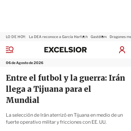
LO DE HOY:
La DEA reconoce a García Harfuch
Gastélum
Dragones m
E
x
M
I
c
e
n
n
e
i
06 de Agosto de 2026
ú
l
c
s
i
Entre el futbol y la guerra: Irán
i
a
o
r
llega a Tijuana para el
r
S
e
Mundial
s
i
ó
La selección de Irán aterrizó en Tijuana en medio de un
n
fuerte operativo militar y fricciones con EE. UU.