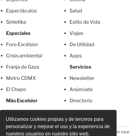
Espectáculos
Salud
Sintetika
Estilo de Vida
Especiales
Viajes
Foro Excélsior
De Utilidad
Crisis ambiental
Apps
Franja de Gaza
Servicios
Metro CDMX
Newsletter
El Chapo
Anúnciate
Más Excelsior
Directorio
Mujeres
Suscripciones
Utilizamos cookies propias y de terceros para
personalizar y mejorar el uso y la experiencia de
© 2026 Todos los derechos reservados. Prohibida la reproducción total
nuestros usuarios en nuestro sitio web.