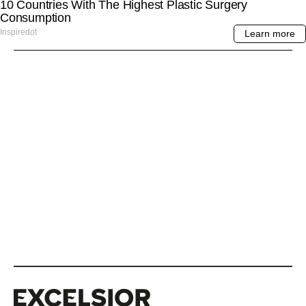
Excelsior
Excelsior