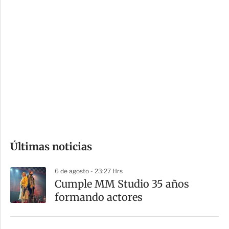
c
a
i
r
o
d
n
a
e
r
s
d
e
c
o
Últimas noticias
m
p
6 de agosto - 23:27 Hrs
a
Cumple MM Studio 35 años
r
formando actores
t
i