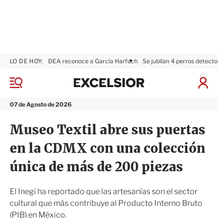
LO DE HOY:
DEA reconoce a García Harfuch
Se jubilan 4 perros detecto
E
x
M
I
c
e
n
n
e
i
07 de Agosto de 2026
ú
l
c
s
i
Museo Textil abre sus puertas
i
a
o
r
en la CDMX con una colección
r
S
e
única de más de 200 piezas
s
i
ó
El Inegi ha reportado que las artesanías son el sector
n
cultural que más contribuye al Producto Interno Bruto
(PIB) en México.