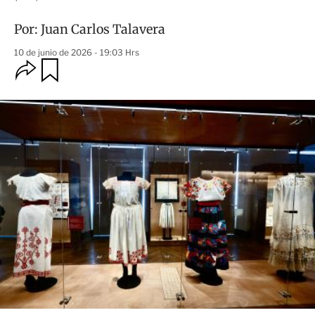
Por:
Juan Carlos Talavera
10 de junio de 2026 - 19:03 Hrs
O
G
u
p
a
c
r
i
d
o
a
n
r
e
s
d
e
c
o
m
p
a
r
t
i
r