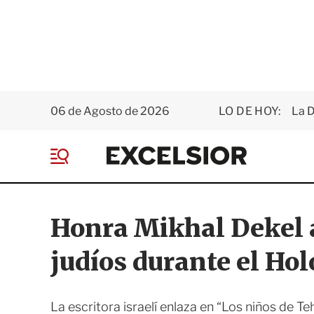
06 de Agosto de 2026
LO DE HOY:
La D
E
x
M
c
e
e
n
l
ú
s
Honra Mikhal Dekel
i
o
judíos durante el Ho
r
La escritora israelí enlaza en “Los niños de Te