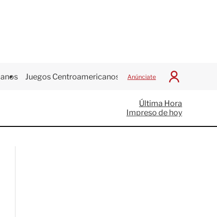
canos
Juegos Centroamericanos
Anúnciate
I
n
i
Última Hora
c
Impreso de hoy
i
a
r
S
e
s
i
ó
n