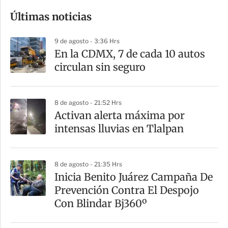
o
Últimas noticias
m
p
9 de agosto - 3:36 Hrs
a
En la CDMX, 7 de cada 10 autos
r
circulan sin seguro
t
i
8 de agosto - 21:52 Hrs
r
Activan alerta máxima por
intensas lluvias en Tlalpan
8 de agosto - 21:35 Hrs
Inicia Benito Juárez Campaña De
Prevención Contra El Despojo
Con Blindar Bj360º