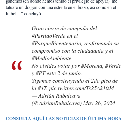
ganemos (en donde hemos tenido el privilegio de apoyar), me
tatuaré un dragón con una estrella en el brazo, así como en el
futbol…” concluyó.
Gran cierre de campaña del
#PartidoVerde
en el
#ParqueBicentenario
, reafirmando su
compromiso con la ciudadanía y el
#MedioAmbiente
No olvides votar por
#Morena
,
#Verde
y
#PT
este 2 de junio.
Sigamos construyendo el 2do piso de
la
#4T
.
pic.twitter.com/Ts25Ak10J4
— Adrián Rubalcava
(@AdrianRubalcava)
May 26, 2024
CONSULTA AQUÍ LAS NOTICIAS DE ÚLTIMA HORA