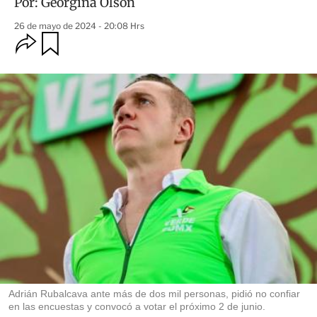
Por:
Georgina Olson
26 de mayo de 2024 - 20:08 Hrs
O
G
u
p
a
c
r
i
d
o
a
n
r
e
s
d
e
c
o
m
p
a
r
t
i
r
Adrián Rubalcava ante más de dos mil personas, pidió no confiar
en las encuestas y convocó a votar el próximo 2 de junio.