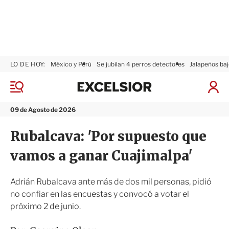
LO DE HOY:
México y Perú
Se jubilan 4 perros detectores
Jalapeños baj
E
x
M
I
c
e
n
n
e
i
09 de Agosto de 2026
ú
l
c
s
i
Rubalcava: 'Por supuesto que
i
a
o
r
vamos a ganar Cuajimalpa'
r
S
e
s
Adrián Rubalcava ante más de dos mil personas, pidió
i
no confiar en las encuestas y convocó a votar el
ó
próximo 2 de junio.
n