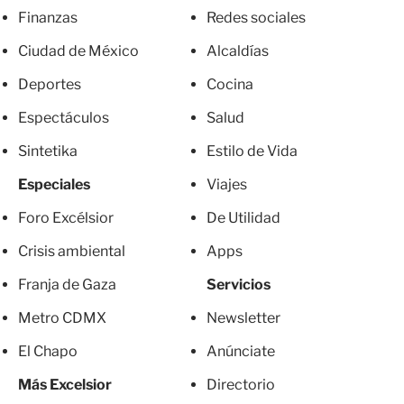
Finanzas
Redes sociales
Ciudad de México
Alcaldías
Deportes
Cocina
Espectáculos
Salud
Sintetika
Estilo de Vida
Especiales
Viajes
Foro Excélsior
De Utilidad
Crisis ambiental
Apps
Franja de Gaza
Servicios
Metro CDMX
Newsletter
El Chapo
Anúnciate
Más Excelsior
Directorio