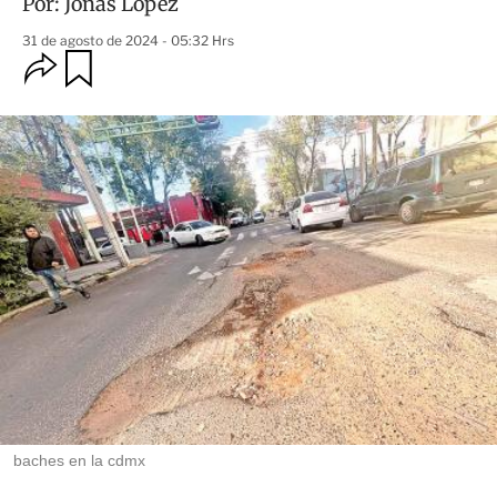
Por:
Jonás López
31 de agosto de 2024 - 05:32 Hrs
O
G
u
p
a
c
r
i
d
o
a
n
r
e
s
d
e
c
o
m
p
a
r
t
i
r
baches en la cdmx