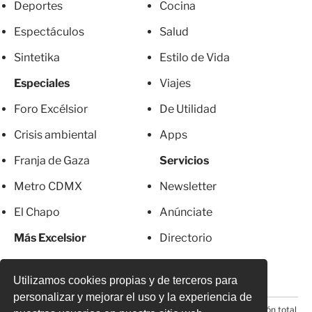
Deportes
Cocina
Espectáculos
Salud
Sintetika
Estilo de Vida
Especiales
Viajes
Foro Excélsior
De Utilidad
Crisis ambiental
Apps
Franja de Gaza
Servicios
Metro CDMX
Newsletter
El Chapo
Anúnciate
Más Excelsior
Directorio
Mujeres
Suscripciones
Utilizamos cookies propias y de terceros para
personalizar y mejorar el uso y la experiencia de
© 2026 Todos los derechos reservados. Prohibida la reproducción total