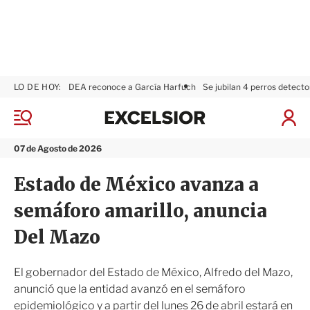
LO DE HOY:
DEA reconoce a García Harfuch
Se jubilan 4 perros detecto
E
x
M
I
c
e
n
n
e
i
07 de Agosto de 2026
ú
l
c
s
i
Estado de México avanza a
i
a
o
r
semáforo amarillo, anuncia
r
S
e
Del Mazo
s
i
ó
El gobernador del Estado de México, Alfredo del Mazo,
n
anunció que la entidad avanzó en el semáforo
epidemiológico y a partir del lunes 26 de abril estará en