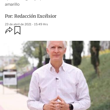
amarillo
Por:
Redacción Excélsior
23 de abril de 2021 - 15:49 Hrs
O
G
u
p
a
c
r
i
d
o
a
n
r
e
s
d
e
c
o
m
p
a
r
t
i