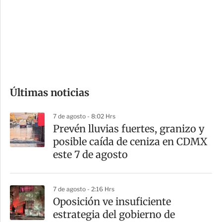
e
r
s
d
e
c
o
Últimas noticias
m
p
7 de agosto - 8:02 Hrs
a
Prevén lluvias fuertes, granizo y
r
posible caída de ceniza en CDMX
t
este 7 de agosto
i
r
7 de agosto - 2:16 Hrs
Oposición ve insuficiente
estrategia del gobierno de