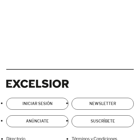
Excelsior
Excelsior
INICIAR SESIÓN
NEWSLETTER
ANÚNCIATE
SUSCRÍBETE
Directorio
Términos y Condiciones