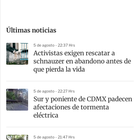
e
c
o
Últimas noticias
m
p
5 de agosto - 22:37 Hrs
a
Activistas exigen rescatar a
r
schnauzer en abandono antes de
t
que pierda la vida
i
r
5 de agosto - 22:27 Hrs
Sur y poniente de CDMX padecen
afectaciones de tormenta
eléctrica
5 de agosto - 21:47 Hrs