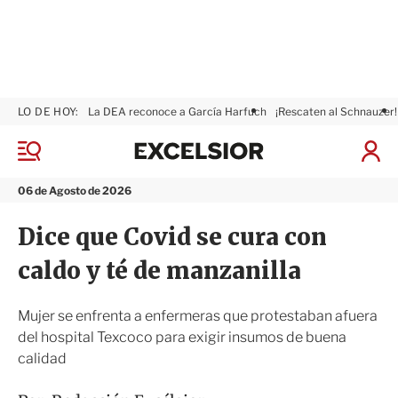
LO DE HOY:
La DEA reconoce a García Harfuch
¡Rescaten al Schnauzer!
E
x
M
I
c
e
n
n
e
i
06 de Agosto de 2026
ú
l
c
s
i
Dice que Covid se cura con
i
a
o
r
caldo y té de manzanilla
r
S
e
s
Mujer se enfrenta a enfermeras que protestaban afuera
i
del hospital Texcoco para exigir insumos de buena
ó
calidad
n