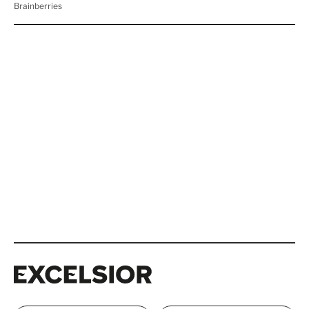
Excelsior
Excelsior