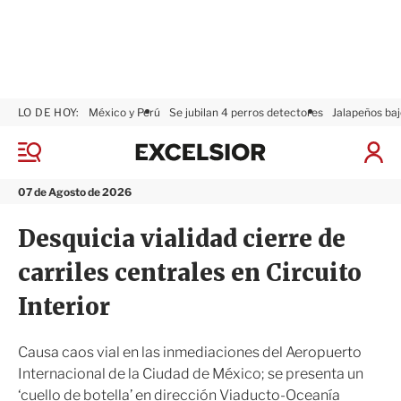
LO DE HOY:
México y Perú
Se jubilan 4 perros detectores
Jalapeños baj
E
x
M
I
c
e
n
n
e
i
07 de Agosto de 2026
ú
l
c
s
i
Desquicia vialidad cierre de
i
a
o
r
carriles centrales en Circuito
r
S
e
Interior
s
i
ó
Causa caos vial en las inmediaciones del Aeropuerto
n
Internacional de la Ciudad de México; se presenta un
‘cuello de botella’ en dirección Viaducto-Oceanía