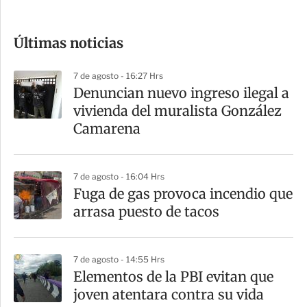
c
o
Últimas noticias
m
p
7 de agosto - 16:27 Hrs
a
Denuncian nuevo ingreso ilegal a
r
vivienda del muralista González
t
Camarena
i
r
7 de agosto - 16:04 Hrs
Fuga de gas provoca incendio que
arrasa puesto de tacos
7 de agosto - 14:55 Hrs
Elementos de la PBI evitan que
joven atentara contra su vida