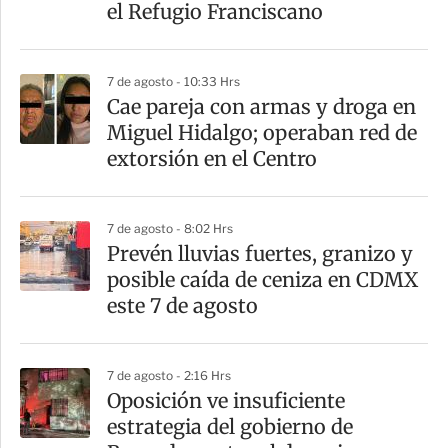
t
el Refugio Franciscano
i
r
7 de agosto - 10:33 Hrs
Cae pareja con armas y droga en
Miguel Hidalgo; operaban red de
extorsión en el Centro
7 de agosto - 8:02 Hrs
Prevén lluvias fuertes, granizo y
posible caída de ceniza en CDMX
este 7 de agosto
7 de agosto - 2:16 Hrs
Oposición ve insuficiente
estrategia del gobierno de