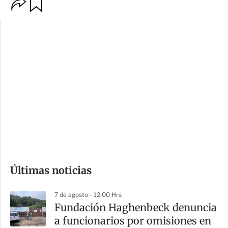
O
G
p
u
c
a
i
r
o
d
n
a
e
r
s
d
e
c
o
Últimas noticias
m
p
7 de agosto - 12:00 Hrs
a
Fundación Haghenbeck denuncia
r
a funcionarios por omisiones en