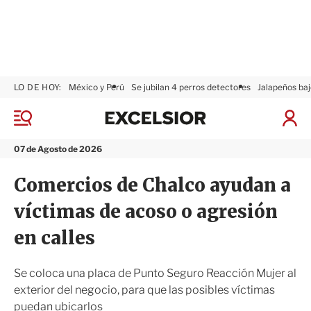
LO DE HOY:
México y Perú
Se jubilan 4 perros detectores
Jalapeños baj
E
x
M
I
c
e
n
n
e
i
07 de Agosto de 2026
ú
l
c
s
i
Comercios de Chalco ayudan a
i
a
o
r
víctimas de acoso o agresión
r
S
e
en calles
s
i
ó
Se coloca una placa de Punto Seguro Reacción Mujer al
n
exterior del negocio, para que las posibles víctimas
puedan ubicarlos