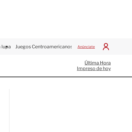
 lupa
Juegos Centroamericanos
Anúnciate
I
n
i
Última Hora
c
Impreso de hoy
i
a
r
S
e
s
i
ó
n