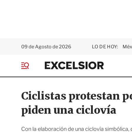
09 de Agosto de 2026
LO DE HOY:
Méxi
E
x
M
c
e
e
n
l
ú
s
Ciclistas protestan p
i
o
piden una ciclovía
r
Con la elaboración de una ciclovía simbólica, d